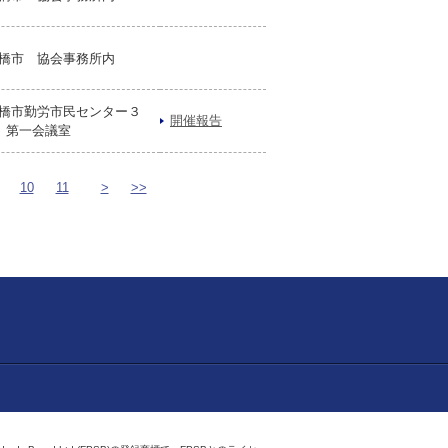
橋市 協会事務所内
橋市勤労市民センター３
開催報告
 第一会議室
10
11
>
>>