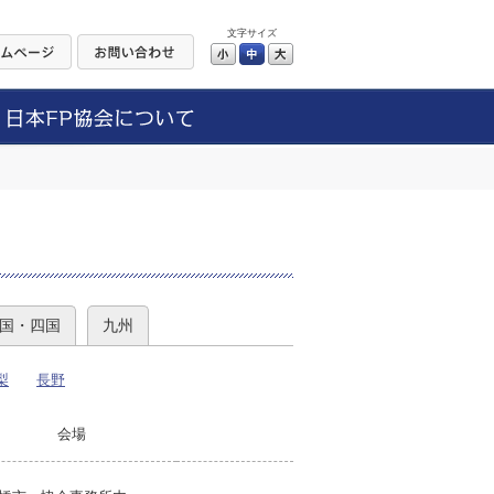
文字サイズ
小
中
大
）
国・四国
九州
梨
長野
会場