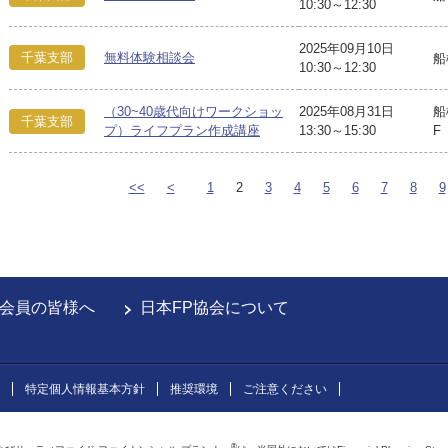
10:30～12:30
2025年09月10日
千葉支部
無料体験相談会
船
10:30～12:30
（30~40歳代向けワークショッ
2025年08月31日
船
千葉支部
プ）ライフプラン作成講座
13:30～15:30
F
<<
<
1
2
3
4
5
6
7
8
9
会員の皆様へ
日本FP協会について
特定個人情報基本方針
推奨環境
ご注意ください
®