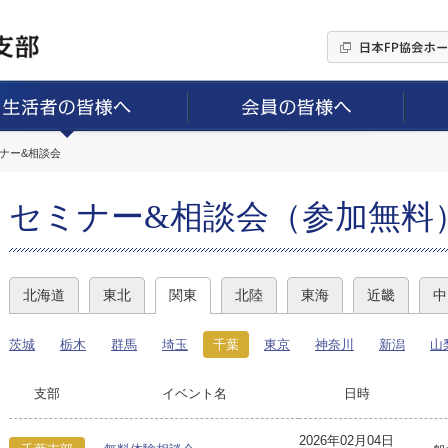
ミナー&相談会
セミナー&相談会（参加無料
北海道
東北
関東
北陸
東海
近畿
中
茨城
栃木
群馬
埼玉
千葉
東京
神奈川
新潟
山
支部
イベント名
日時
2026年02月04日