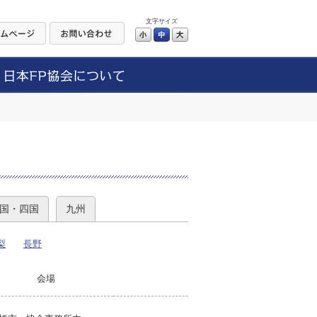
文字サイズ
小
中
大
）
国・四国
九州
梨
長野
会場