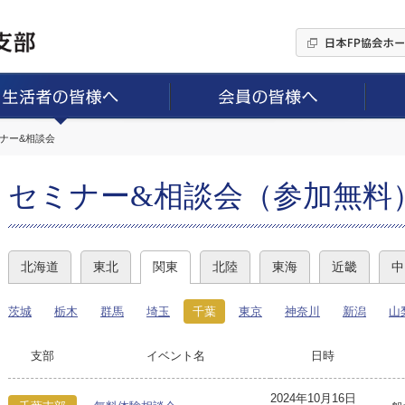
ミナー&相談会
セミナー&相談会（参加無料
北海道
東北
関東
北陸
東海
近畿
中
茨城
栃木
群馬
埼玉
千葉
東京
神奈川
新潟
山
支部
イベント名
日時
2024年10月16日