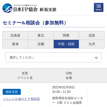
セミナー&相談会（参加無料）
北海道
東北
関東
北陸
東海
近畿
中国・四国
九州
選択してください
支部
日時
イベント名
会場
2022年02月05日
徳島支部
10:00～11:50
徳島県総合福祉センタ
くらしとお金のＦＰ相談室
ー ３階 ３０１会議室