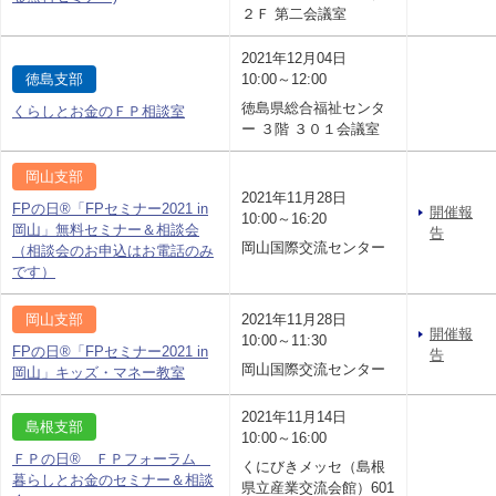
２Ｆ 第二会議室
2021年12月04日
徳島支部
10:00～12:00
徳島県総合福祉センタ
くらしとお金のＦＰ相談室
ー ３階 ３０１会議室
岡山支部
2021年11月28日
FPの日®「FPセミナー2021 in
開催報
10:00～16:20
岡山」無料セミナー＆相談会
告
岡山国際交流センター
（相談会のお申込はお電話のみ
です）
岡山支部
2021年11月28日
開催報
10:00～11:30
FPの日®「FPセミナー2021 in
告
岡山国際交流センター
岡山」キッズ・マネー教室
2021年11月14日
島根支部
10:00～16:00
ＦＰの日® ＦＰフォーラム
くにびきメッセ（島根
暮らしとお金のセミナー＆相談
県立産業交流会館）601