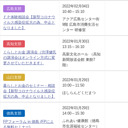
2022年02月04日
広島支部
10:40～15:10
ＦＰ体験相談会【新型コロナウ
アクア広島センター街
イルス感染症拡大の為、中止と
9階 広島市消費生活セ
なりました】
ンター 研修室
2022年01月30日
高知支部
13:15～16:10
くらしとお金 講演会（渋澤健氏
高新文化ホール （高知
の講演会はオンライン方式に変
新聞放送会館 東館7
更させていただきます）
階）
山口支部
2022年01月29日
10:00～11:50
暮らしとお金のセミナー・相談
会【新型コロナウイルス感染症
ほしらんどくだまつ
拡大の為、中止となりました】
2022年01月29日
徳島支部
14:00～15:30
ふれあい健康館（徳島
FPフォーラム in 徳島 (FPによ
市生涯福祉センター）
る無料セミナー)