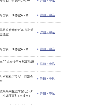
詳細・申込
橋市勤労市民センター
詳細・申込
ちぴあ 研修室A・B
馬県公社総合ビル 5階 第
詳細・申込
会議室
詳細・申込
ちぴあ 研修室A・B
本FP協会埼玉支部事務局
詳細・申込
ちぎ福祉プラザ 特別会
詳細・申込
室
城県県南生涯学習センタ
詳細・申込
 小講座室3（土浦市）