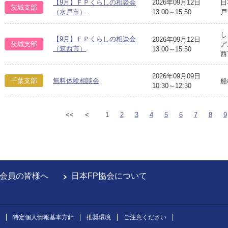
【9月】ＦＰくらしの相談会
2026年09月12日
日
茨城支部
（水戸市）
13:00～15:50
戸
し
【9月】ＦＰくらしの相談会
2026年09月12日
茨城支部
ア
（筑西市）
13:00～15:50
2026年09月09日
千葉支部
無料体験相談会
船
10:30～12:30
<<
<
1
2
3
4
5
6
7
8
9
会員の皆様へ
日本FP協会について
特定個人情報基本方針
推奨環境
ご注意ください