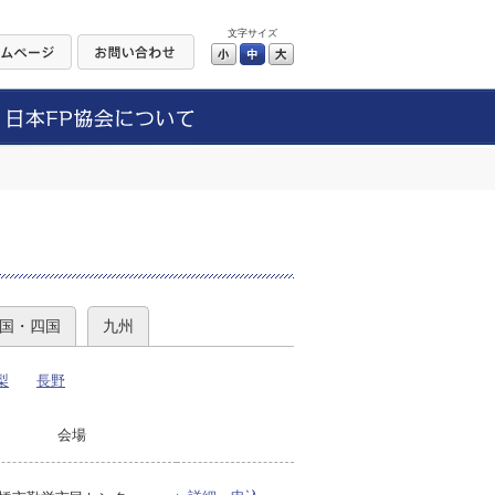
文字サイズ
小
中
大
）
国・四国
九州
梨
長野
会場