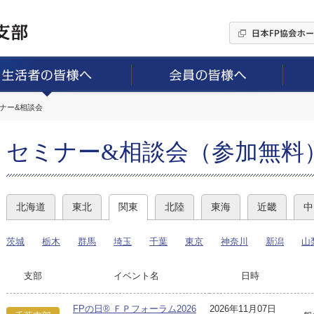
ミナー&相談会
セミナー&相談会（参加無料
北海道
東北
関東
北陸
東海
近畿
中
茨城
栃木
群馬
埼玉
千葉
東京
神奈川
新潟
山
支部
イベント名
日時
FPの日® ＦＰフォーラム2026
2026年11月07日