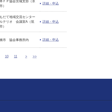
本ＦＰ協会茨城支部（水
詳細・申込
市）
もだて地域交流センター
ルテリオ 会議室A（筑
詳細・申込
西市）
詳細・申込
橋市 協会事務所内
10
11
>
>>