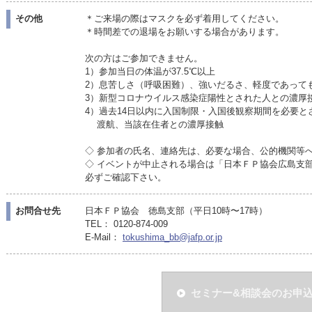
その他
＊ご来場の際はマスクを必ず着用してください。
＊時間差での退場をお願いする場合があります。
次の方はご参加できません。
1）参加当日の体温が37.5℃以上
2）息苦しさ（呼吸困難）、強いだるさ、軽度であって
3）新型コロナウイルス感染症陽性とされた人との濃厚
4）過去14日以内に入国制限・入国後観察期間を必要と
渡航、当該在住者との濃厚接触
◇ 参加者の氏名、連絡先は、必要な場合、公的機関等
◇ イベントが中止される場合は「日本ＦＰ協会広島支
必ずご確認下さい。
お問合せ先
日本ＦＰ協会 徳島支部（平日10時〜17時）
TEL： 0120-874-009
E-Mail：
tokushima_bb@jafp.or.jp
セミナー&相談会のお申