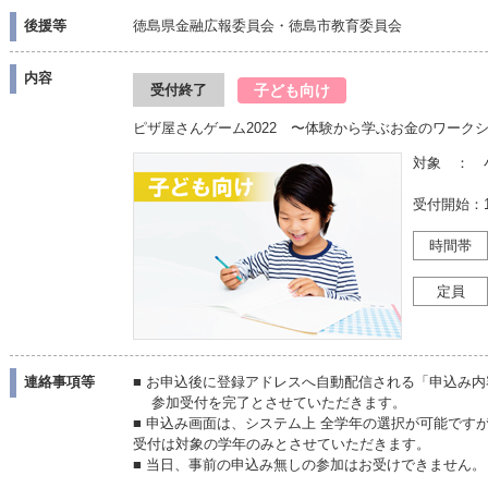
後援等
徳島県金融広報委員会・徳島市教育委員会
内容
子ども向け
受付終了
ピザ屋さんゲーム2022 〜体験から学ぶお金のワーク
対象 ： 
受付開始：1
時間帯
定員
連絡事項等
■ お申込後に登録アドレスへ自動配信される「申込み
参加受付を完了とさせていただきます。
■ 申込み画面は、システム上 全学年の選択が可能です
受付は対象の学年のみとさせていただきます。
■ 当日、事前の申込み無しの参加はお受けできません。