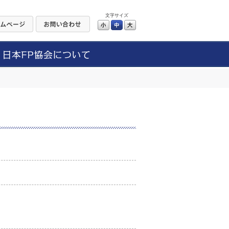
文字サイズ
小
中
大