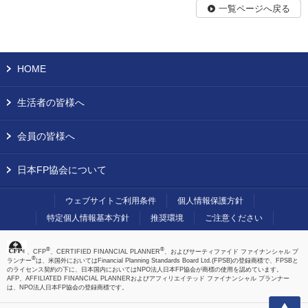
一覧ページへ戻る
HOME
生活者の皆様へ
会員の皆様へ
日本FP協会について
ウェブサイトご利用条件
個人情報保護方針
特定個人情報基本方針
推奨環境
ご注意ください
®
®
、CFP
、CERTIFIED FINANCIAL PLANNER
、およびサーティファイド ファイナンシャル プ
®
ランナー
は、米国外においてはFinancial Planning Standards Board Ltd.(FPSB)の登録商標で、FPSBと
のライセンス契約の下に、日本国内においてはNPO法人日本FP協会が商標の使用を認めています。
AFP、AFFILIATED FINANCIAL PLANNERおよびアフィリエイテッド ファイナンシャル プランナー
は、NPO法人日本FP協会の登録商標です。
上へ