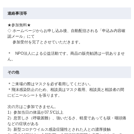
連絡事項等
★参加無料★
◇ ホームページからお申し込み後、自動配信される「申込み内容確
認メール」にて
参加受付を完了とさせていただきます。
＊ NPO法人による公益活動です。商品の販売勧誘は一切ありませ
ん。
その他
＊ご来場の際はマスクを必ず着用してください。
＊飛沫感染防止のため、相談員はマスク着用、相談員と相談者の間
にビニールシートを張ります。
次の方はご参加できません。
1）参加当日の体温が37.5℃以上
2）息苦しさ（呼吸困難）、強いだるさ、軽度であっても咳・咽頭痛
などの症状がある
3）新型コロナウイルス感染症陽性とされた人との濃厚接触