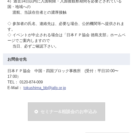
4）過去14日以内に入国制限・入国後観察期間を必要とされている
国・地域への
渡航、当該在住者との濃厚接触
◇ 参加者の氏名、連絡先は、必要な場合、公的機関等へ提供されま
す。
◇ イベントが中止される場合は「日本ＦＰ協会 徳島支部」ホームペ
ージでご案内しますので
当日、必ずご確認下さい。
お問合せ先
日本ＦＰ協会 中国・四国ブロック事務所 (受付：平日10:00〜
17:00）
TEL： 0120-874-009
E-Mail：
tokushima_bb@jafp.or.jp
セミナー&相談会のお申込み