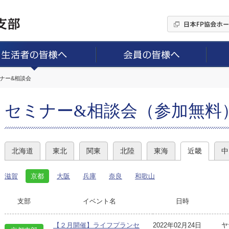
ミナー&相談会
セミナー&相談会（参加無料
北海道
東北
関東
北陸
東海
近畿
中
滋賀
京都
大阪
兵庫
奈良
和歌山
支部
イベント名
日時
【２月開催】ライフプランセ
2022年02月24日
ヤ