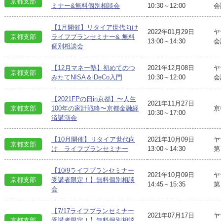
京都支部
ミナー&無料個別相談会
10:30～12:00
会
【1月開催】リタイア世代向け
2022年01月29日
ヤ
京都支部
ライフプランセミナー& 無料
13:00～14:30
会
個別相談会
【12月マネー塾】初めてのつ
2021年12月08日
ヤ
京都支部
みたてNISA＆iDeCo入門
10:30～12:00
会
【2021FPの日in京都】〜人生
2021年11月27日
京
京都支部
100年の家計戦略〜京都金融経
10:30～17:00
済講演会
【10月開催】リタイア世代向
2021年10月09日
ヤ
京都支部
け ライフプランセミナー
13:00～14:30
第
【10/9ライフプランセミナー
2021年10月09日
ヤ
京都支部
受講者限定！】無料個別相談
14:45～15:35
第
会
【7/17ライフプランセミナー
2021年07月17日
ヤ
京都支部
受講者限定！】無料個別相談