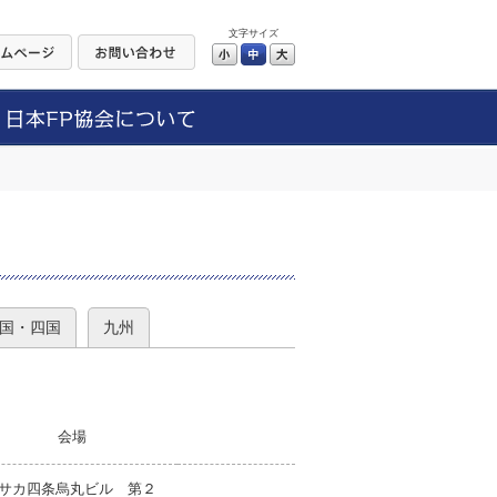
文字サイズ
小
中
大
）
国・四国
九州
会場
サカ四条烏丸ビル 第２