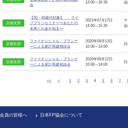
13:00～16:30
会
会
【30・40歳代対象】 ライ
2021年07月17日
ヤ
京都支部
フプランセミナー〜あなたの
14:00～15:30
会
未来とお金を知る〜
ファイナンシャル・プランナ
2020年09月13日
京都支部
日
ーによる家計再建相談会
10:00～14:00
ファイナンシャル・プランナ
2020年09月12日
京都支部
日
ーによる家計再建相談会
10:00～14:00
<<
<
1
2
3
4
5
6
7
会員の皆様へ
日本FP協会について