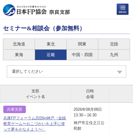
セミナー&相談会（参加無料）
北海道
東北
関東
北陸
東海
近畿
中国・四国
九州
選択してください
支部
日時
イベント名
会場
兵庫支部
2026年08月08日
13:30～16:30
兵庫FPフォーラム2026in神戸〈金銭
神戸市立住之江公
教育ゲーム〜おこづかいを上手に使
民館
って夢をかなえよう〜〉