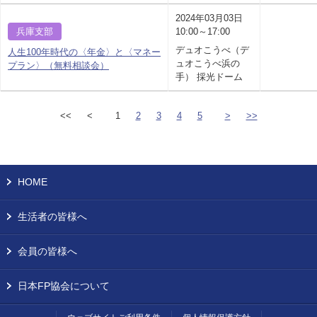
2024年03月03日
兵庫支部
10:00～17:00
デュオこうべ（デ
人生100年時代の〈年金〉と〈マネー
ュオこうべ浜の
プラン〉（無料相談会）
手） 採光ドーム
<<
<
1
2
3
4
5
>
>>
HOME
生活者の皆様へ
会員の皆様へ
日本FP協会について