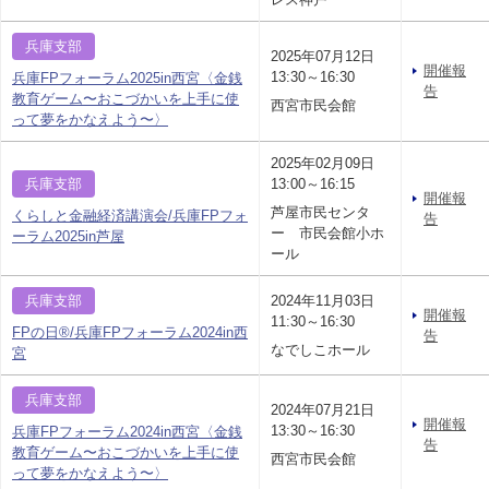
兵庫支部
2025年07月12日
開催報
13:30～16:30
兵庫FPフォーラム2025in西宮〈金銭
告
教育ゲーム〜おこづかいを上手に使
西宮市民会館
って夢をかなえよう〜〉
2025年02月09日
兵庫支部
13:00～16:15
開催報
芦屋市民センタ
くらしと金融経済講演会/兵庫FPフォ
告
ー 市民会館小ホ
ーラム2025in芦屋
ール
兵庫支部
2024年11月03日
開催報
11:30～16:30
FPの日®/兵庫FPフォーラム2024in西
告
なでしこホール
宮
兵庫支部
2024年07月21日
開催報
13:30～16:30
兵庫FPフォーラム2024in西宮〈金銭
告
教育ゲーム〜おこづかいを上手に使
西宮市民会館
って夢をかなえよう〜〉