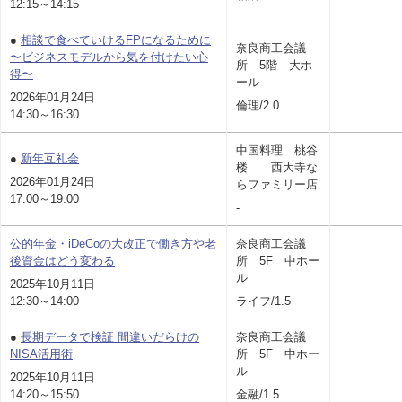
12:15～14:15
●
相談で食べていけるFPになるために
奈良商工会議
〜ビジネスモデルから気を付けたい心
所 5階 大ホ
得〜
ール
2026年01月24日
倫理/2.0
14:30～16:30
中国料理 桃谷
●
新年互礼会
楼 西大寺な
2026年01月24日
らファミリー店
17:00～19:00
-
公的年金・iDeCoの大改正で働き方や老
奈良商工会議
後資金はどう変わる
所 5F 中ホー
ル
2025年10月11日
12:30～14:00
ライフ/1.5
●
長期データで検証 間違いだらけの
奈良商工会議
NISA活用術
所 5F 中ホー
ル
2025年10月11日
14:20～15:50
金融/1.5