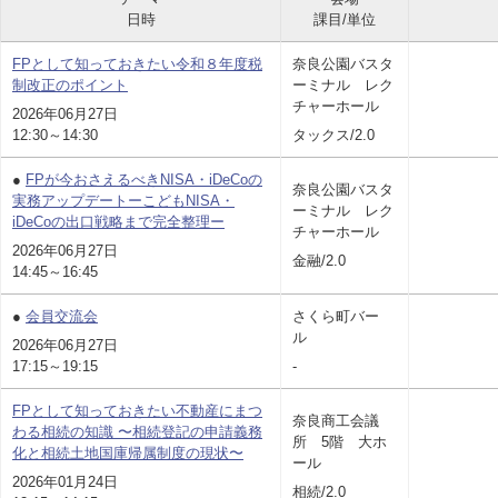
日時
課目/単位
FPとして知っておきたい令和８年度税
奈良公園バスタ
制改正のポイント
ーミナル レク
チャーホール
2026年06月27日
12:30～14:30
タックス/2.0
●
FPが今おさえるべきNISA・iDeCoの
奈良公園バスタ
実務アップデートーこどもNISA・
ーミナル レク
iDeCoの出口戦略まで完全整理ー
チャーホール
2026年06月27日
金融/2.0
14:45～16:45
●
会員交流会
さくら町バー
ル
2026年06月27日
17:15～19:15
-
FPとして知っておきたい不動産にまつ
奈良商工会議
わる相続の知識 〜相続登記の申請義務
所 5階 大ホ
化と相続土地国庫帰属制度の現状〜
ール
2026年01月24日
相続/2.0