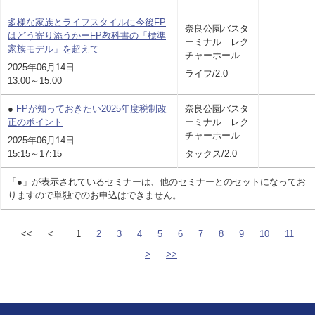
多様な家族とライフスタイルに今後FP
奈良公園バスタ
はどう寄り添うかーFP教科書の「標準
ーミナル レク
家族モデル」を超えて
チャーホール
2025年06月14日
ライフ/2.0
13:00～15:00
●
FPが知っておきたい2025年度税制改
奈良公園バスタ
正のポイント
ーミナル レク
チャーホール
2025年06月14日
15:15～17:15
タックス/2.0
「●」が表示されているセミナーは、他のセミナーとのセットになってお
りますので単独でのお申込はできません。
<<
<
1
2
3
4
5
6
7
8
9
10
11
>
>>