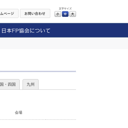
文字サイズ
小
中
大
）
国・四国
九州
会場