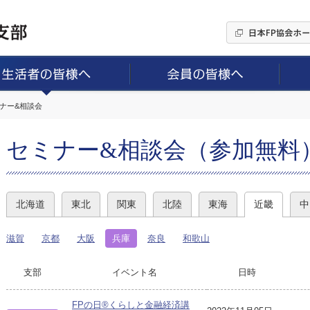
ミナー&相談会
セミナー&相談会（参加無料
北海道
東北
関東
北陸
東海
近畿
中
滋賀
京都
大阪
兵庫
奈良
和歌山
支部
イベント名
日時
FPの日®くらしと金融経済講