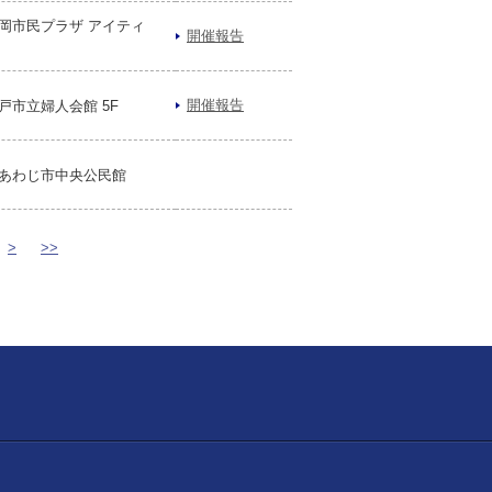
岡市民プラザ アイティ
開催報告
開催報告
戸市立婦人会館 5F
あわじ市中央公民館
>
>>