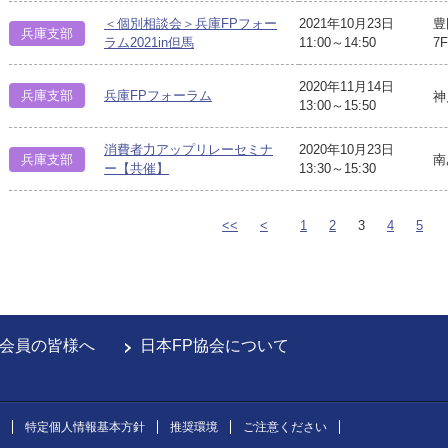
＜個別相談会＞兵庫FPフォー
2021年10月23日
豊
兵庫支部
ラム2021in但馬
11:00～14:50
7F
2020年11月14日
兵庫支部
兵庫FPフォーラム
神
13:00～15:50
消費者力アップリレーセミナ
2020年10月23日
兵庫支部
南
ー【共催】
13:30～15:30
<<
<
1
2
3
4
5
会員の皆様へ
日本FP協会について
特定個人情報基本方針
推奨環境
ご注意ください