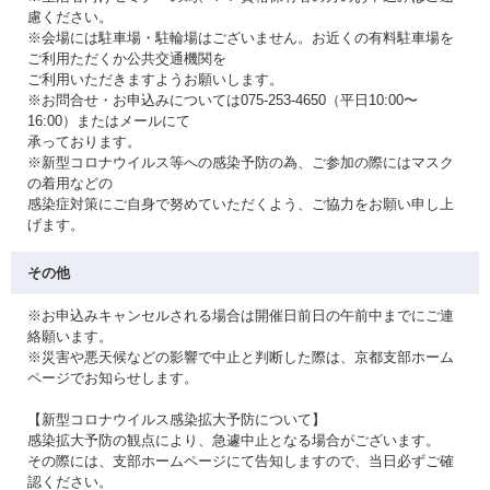
慮ください。
※会場には駐車場・駐輪場はございません。お近くの有料駐車場を
ご利用ただくか公共交通機関を
ご利用いただきますようお願いします。
※お問合せ・お申込みについては075-253-4650（平日10:00〜
16:00）またはメールにて
承っております。
※新型コロナウイルス等への感染予防の為、ご参加の際にはマスク
の着用などの
感染症対策にご自身で努めていただくよう、ご協力をお願い申し上
げます。
その他
※お申込みキャンセルされる場合は開催日前日の午前中までにご連
絡願います。
※災害や悪天候などの影響で中止と判断した際は、京都支部ホーム
ページでお知らせします。
【新型コロナウイルス感染拡大予防について】
感染拡大予防の観点により、急遽中止となる場合がございます。
その際には、支部ホームページにて告知しますので、当日必ずご確
認ください。