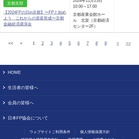
2024年11月23日
京都支部
10:00～17:00
【2024FPの日in京都】〜FPと始め
京都産業会館ホー
よう これからの資産形成〜京都
ル 北室（京都経済
金融経済講演会
センター2F）
<<
<
1
2
3
4
5
6
7
8
9
>
>>
HOME
生活者の皆様へ
会員の皆様へ
日本FP協会について
ウェブサイトご利用条件
個人情報保護方針