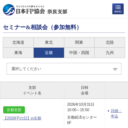
セミナー&相談会（参加無料）
北海道
東北
関東
北陸
東海
近畿
中国・四国
九州
選択してください
支部
日時
イベント名
会場
2026年10月31日
京都支部
10:00～15:50
詳細・
申込
京都経済センター
【2026FPの日】in京都
6F