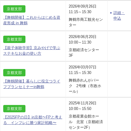
2026年09月26日
京都支部
11:15～15:30
詳細・
【舞鶴開催】これからはじめる資
申込
舞鶴市商工観光セン
産形成 in 舞鶴
ター
2026年06月20日
京都支部
10:00～11:30
【親子体験学習】京みやげで学ぶ
京都経済センター
ステキなお金の使い方
3F
2026年03月07日
京都支部
11:15～15:30
舞鶴赤れんがパー
【舞鶴開催】暮らしに役立つライ
ク 2号棟（市政ホ
フプランセミナーin舞鶴
ール）
2025年11月29日
京都支部
10:00～15:50
京都産業会館ホー
【2025FPの日】in京都〜FPと考え
ル 北室（京都経済
る インフレに勝つ家計戦略〜
センター2F）