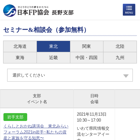
セミナー&相談会（参加無料）
北海道
東北
関東
北陸
東海
近畿
中国・四国
九州
選択してください
支部
日時
イベント名
会場
2021年11月13日
岩手支部
10:30～17:00
くらしとおかね講演会 東北みらい
いわて県民情報交
フォーラム2021in岩手~私たちの資
流センターアイー
産と家族を守る知恵〜