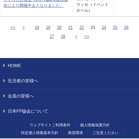
ラッセ（イベント
合により開催中止となりました。
ホール）
<<
<
18
19
20
21
22
23
24
25
26
27
28
>
>>
HOME
生活者の皆様へ
会員の皆様へ
日本FP協会について
ウェブサイトご利用条件
個人情報保護方針
特定個人情報基本方針
推奨環境
ご注意ください