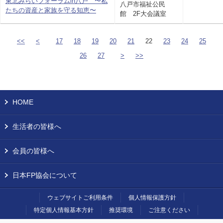
東北みらいフォーラムin八戸 〜私
八戸市福祉公民
たちの資産と家族を守る知恵〜
館 2F大会議室
<<
<
17
18
19
20
21
22
23
24
25
26
27
>
>>
HOME
生活者の皆様へ
会員の皆様へ
日本FP協会について
ウェブサイトご利用条件
個人情報保護方針
特定個人情報基本方針
推奨環境
ご注意ください