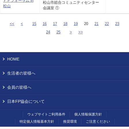
ＦＰフォーラム in
松山市総合コミュニティセンター
松山
会議室 ①
<<
<
15
16
17
18
19
20
21
22
23
24
25
>
>>
HOME
生活者の皆様へ
会員の皆様へ
日本FP協会について
ウェブサイトご利用条件
個人情報保護方針
特定個人情報基本方針
推奨環境
ご注意ください