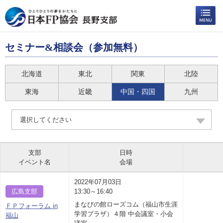
セミナー&相談会（参加無料）
北海道
東北
関東
北陸
東海
近畿
中国・四国
九州
選択してください
支部
日時
イベント名
会場
2022年07月03日
広島支部
13:30～16:40
まなびの館ローズコム（福山市生涯
ＦＰフォーラム in
学習プラザ）４階 中会議室・小会
福山