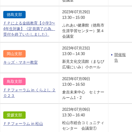
会議室
2023年07月29日
徳島支部
13:30～15:00
ＦＰによる金銭教育【小学3〜
ふれあい健康館（徳島市
4年生対象】《定員満了の為、
生涯学習センター）第４
受付を終了いたしました》
会議室
2023年07月23日
岡山支部
13:00～14:30
開催報
告
新見文化交流館（まなび
キッズ・マネー教室
広場にいみ）小ホール
2023年07月09日
鳥取支部
13:00～16:50
ＦＰフォーラム in くらよし ２
倉吉未来中心 セミナー
０２３
ルーム1・2
2023年07月09日
愛媛支部
13:30～16:40
松山市総合コミュニティ
ＦＰフォーラム in 松山
センター 会議室①