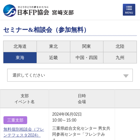
セミナー&相談会（参加無料）
北海道
東北
関東
北陸
東海
近畿
中国・四国
九州
選択してください
支部
日時
イベント名
会場
2024年06月02日
三重支部
10:00～15:00
三重県総合文化センター 男女共
無料個別相談会（フレ
同参画センター「フレンテみ
ンテフェスタ2024）