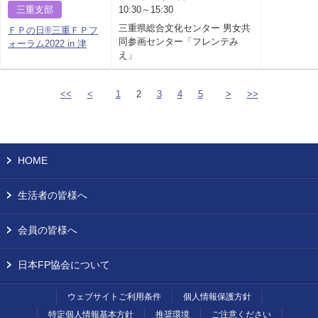
三重支部
10:30～15:30
三重県総合文化センター 男女共
ＦＰの日®三重ＦＰフ
同参画センター「フレンテみ
ォーラム2022 in 津
え」
<<
<
1
2
3
4
5
>
>>
HOME
生活者の皆様へ
会員の皆様へ
日本FP協会について
ウェブサイトご利用条件
個人情報保護方針
特定個人情報基本方針
推奨環境
ご注意ください