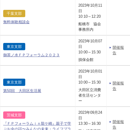
2023年10月11
日
千葉支部
10:10～12:20
無料体験相談会
船橋市 協会
事務所内
2023年10月07
東京支部
日
開催報
10:00～15:30
告
御茶ノ水ＦＰフォーラム２０２３
損保会館
2023年10月01
日
東京支部
10:00～15:30
開催報
告
大田区立消費
第50回 大田区生活展
者生活センタ
ー
2023年09月24
茨城支部
日
開催報
『ＦＰフォーラムｉｎ龍ケ崎』親子で学
13:30～16:30
告
ぶお金の話〜みんなの未来・ライフプラ