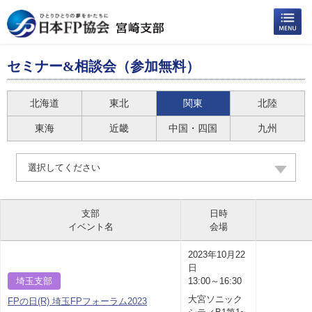
セミナー&相談会（参加無料）
北海道
東北
関東
北陸
東海
近畿
中国・四国
九州
選択してください
支部
日時
イベント名
会場
2023年10月22
日
埼玉支部
13:00～16:30
大宮ソニック
FPの日(R) 埼玉FPフォーラム2023