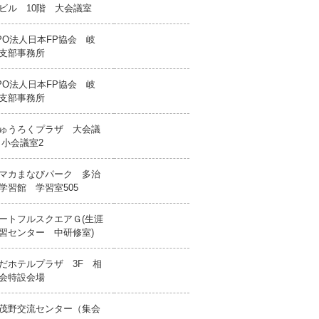
ビル 10階 大会議室
PO法人日本FP協会 岐
支部事務所
PO法人日本FP協会 岐
支部事務所
ゅうろくプラザ 大会議
 小会議室2
マカまなびパーク 多治
学習館 学習室505
ートフルスクエアＧ(生涯
習センター 中研修室)
だホテルプラザ 3F 相
会特設会場
茂野交流センター（集会