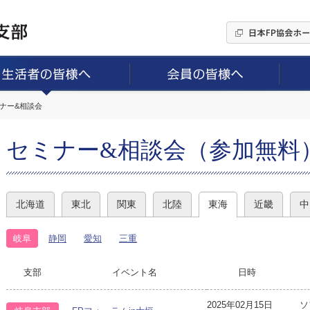
ミナー&相談会
セミナー&相談会（参加無料
北海道
東北
関東
北陸
東海
近畿
中
岐阜
静岡
愛知
三重
支部
イベント名
日時
2025年02月15日
ソ