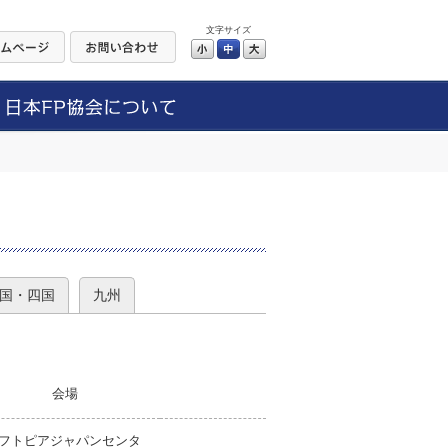
文字サイズ
小
中
大
）
国・四国
九州
会場
フトピアジャパンセンタ