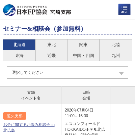
セミナー&相談会（参加無料）
北海道
東北
関東
北陸
東海
近畿
中国・四国
九州
選択してください
支部
日時
イベント名
会場
2026年07月04日
道央支部
11:00～15:00
エスコンフィールド
お金に関するお悩み相談会 in
HOKKAIDOホテル北広
北広島