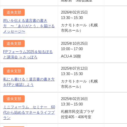
島駅前 5階会議室
道央支部
2026年02月15日
13:30～15:30
想いを伝える遺言書の書き
カナモトホール（札幌
方 〜「ありがとう」を届ける
市民ホール）
メッセージ〜
道央支部
2025年10月25日
10:00～17:00
FPフォーラム2025＆知るぽる
ACU-A 16階
と講演会 ㏌さっぽろ
2025年07月12日
道央支部
13:30～15:30
私にも書ける！遺言書の書き方
カナモトホール（札幌
をFPと確認しよう
市民ホール）
道央支部
2025年02月16日
13:30～15:00
ミニフォーラム セミナー 60
札幌市民交流プラザ
代から始めるマネー＆ライフプ
控室405・406号室
ラン