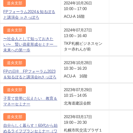
道央支部
2024年10月26日
10:00～17:00
FPフォーラム2024＆知るぽる
ACU-A 16階
と講演会 ㏌さっぽろ
道央支部
2024年07月27日
13:00～16:40
〜社会人として知っておきた
TKP札幌ビジネスセン
い〜 賢い資産形成セミナー
ター赤れんが前
未来への第一歩
道央支部
2023年10月28日
10:30～16:20
FPの日® FPフォーラム2023
ACU-A 16階
＆知るぽると講演会inさっぽろ
道央支部
2023年07月29日
10:15～14:05
子育て世帯に伝えたい 教育＆
北海道建設会館
マネーセミナー
道央支部
2023年03月17日
19:00～20:30
自分らしく暮らす！60代から始
札幌市民交流プラザ１
めるライフプランセミナー（ワ