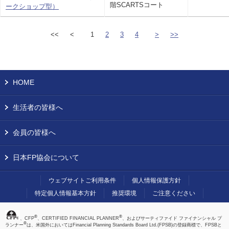
階SCARTSコート
ークショップ型）
<<
<
1
2
3
4
>
>>
HOME
生活者の皆様へ
会員の皆様へ
日本FP協会について
ウェブサイトご利用条件
個人情報保護方針
特定個人情報基本方針
推奨環境
ご注意ください
®
®
、CFP
、CERTIFIED FINANCIAL PLANNER
、およびサーティファイド ファイナンシャル プ
®
ランナー
は、米国外においてはFinancial Planning Standards Board Ltd.(FPSB)の登録商標で、FPSBと