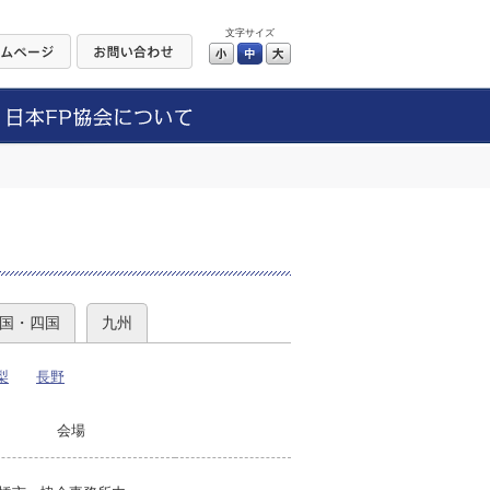
文字サイズ
小
中
大
）
国・四国
九州
梨
長野
会場