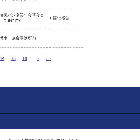
崎製パン企業年金基金会
開催報告
 SUNCITY
橋市 協会事務所内
14
15
16
>
>>