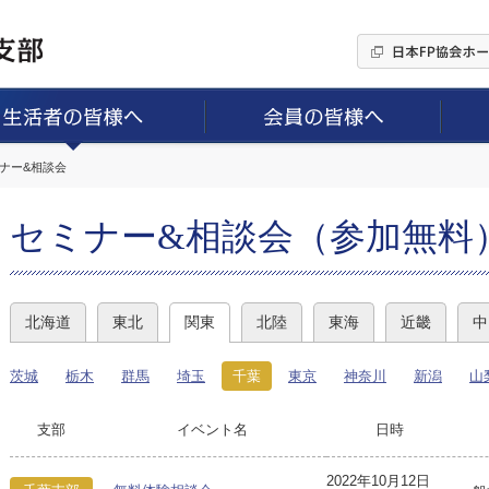
ミナー&相談会
セミナー&相談会（参加無料
北海道
東北
関東
北陸
東海
近畿
中
茨城
栃木
群馬
埼玉
千葉
東京
神奈川
新潟
山
支部
イベント名
日時
2022年10月12日