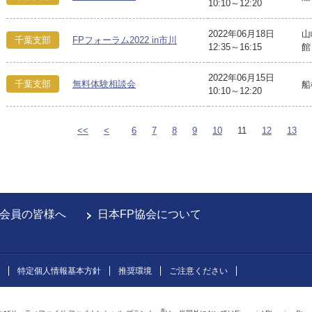
10:10～12:20
2022年06月18日
山
千葉支部
FPフォーラム2022 in市川
12:35～16:15
館
2022年06月15日
千葉支部
無料体験相談会
船
10:10～12:20
<<
<
6
7
8
9
10
11
12
13
会員の皆様へ
日本FP協会について
特定個人情報基本方針
推奨環境
ご注意ください
®