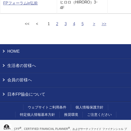
ヒロロ（HIRORO）3･
FPフォーラムin弘前
4F
<<
<
1
2
3
4
5
>
>>
HOME
生活者の皆様へ
会員の皆様へ
日本FP協会について
ウェブサイトご利用条件
個人情報保護方針
特定個人情報基本方針
推奨環境
ご注意ください
®
®
、CFP
、CERTIFIED FINANCIAL PLANNER
、およびサーティファイド ファイナンシャル プ