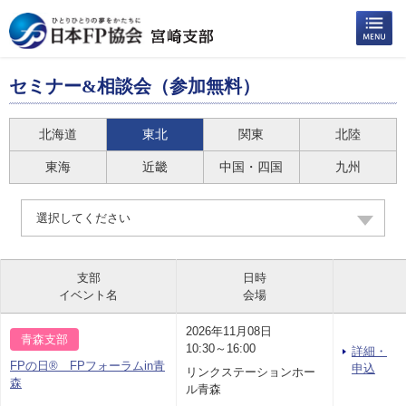
セミナー&相談会（参加無料）
北海道
東北
関東
北陸
東海
近畿
中国・四国
九州
選択してください
支部
日時
イベント名
会場
2026年11月08日
青森支部
10:30～16:00
詳細・
FPの日® FPフォーラムin青
申込
リンクステーションホー
森
ル青森