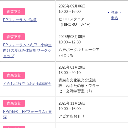
2026年09月06日
青森支部
10:00～16:00
詳細・
申込
ヒロロスクエア
FPフォーラムin弘前
（HIRORO 3･4F）
青森支部
2026年08月09日
10:00～12:30
FPフォーラムin八戸 小学生
八戸ポータルミュージア
向けの夏休み体験型ワークシ
ムはっち
ョップ
2026年01月29日
18:00～20:10
青森支部
青森市文化観光交流施
くらしに役立つおかね講演会
設 ねぶたの家・ワラッ
セ 交流学習室（1）
青森支部
2025年11月16日
10:00～16:00
FPの日® FPフォーラムin青
アピオあおもり
森