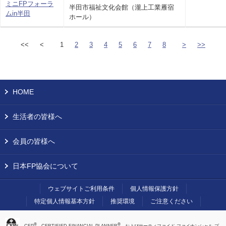
ミニFPフォーラ
半田市福祉文化会館（瀧上工業雁宿
ムin半田
ホール）
<<
<
1
2
3
4
5
6
7
8
>
>>
HOME
生活者の皆様へ
会員の皆様へ
日本FP協会について
ウェブサイトご利用条件
個人情報保護方針
特定個人情報基本方針
推奨環境
ご注意ください
®
®