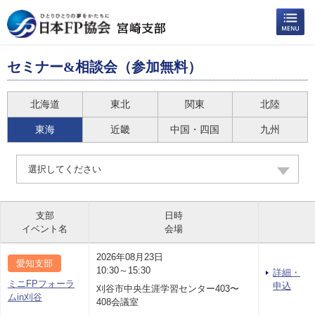
セミナー&相談会（参加無料）
北海道
東北
関東
北陸
東海
近畿
中国・四国
九州
選択してください
支部
日時
イベント名
会場
2026年08月23日
愛知支部
10:30～15:30
詳細・
ミニFPフォーラ
申込
刈谷市中央生涯学習センター403〜
ムin刈谷
408会議室