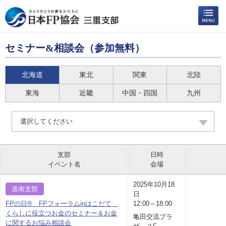
セミナー&相談会（参加無料）
北海道
東北
関東
北陸
東海
近畿
中国・四国
九州
選択してください
支部
日時
イベント名
会場
2025年10月18
道南支部
日
FPの日® FPフォーラムinはこだて
12:00～18:00
くらしに役立つお金のセミナー＆お金
亀田交流プラ
に関するお悩み相談会