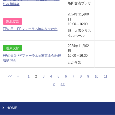
亀田交流プラザ
悩み相談会
2024年11月09
日
道北支部
10:00～16:00
FPの日 FPフォーラムinあさひかわ
旭川大雪クリス
タルホール
2024年11月02
道東支部
日
FPの日® FPフォーラムin道東＆金融経
10:00～16:30
済講演会
とかち館
<<
<
1
2
3
4
5
6
7
8
9
10
11
>
>>
HOME