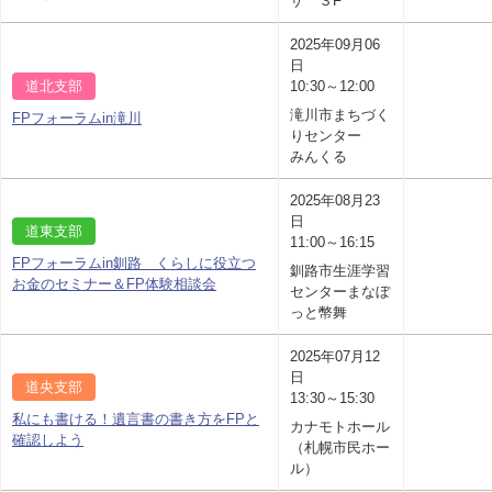
ザ ３F
2025年09月06
日
道北支部
10:30～12:00
滝川市まちづく
FPフォーラムin滝川
りセンター
みんくる
2025年08月23
日
道東支部
11:00～16:15
FPフォーラムin釧路 くらしに役立つ
釧路市生涯学習
お金のセミナー＆FP体験相談会
センターまなぼ
っと幣舞
2025年07月12
日
道央支部
13:30～15:30
私にも書ける！遺言書の書き方をFPと
カナモトホール
確認しよう
（札幌市民ホー
ル）