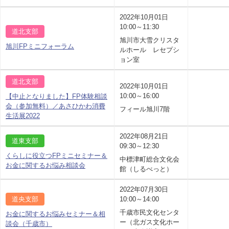
2022年10月01日
10:00～11:30
道北支部
旭川市大雪クリスタ
旭川FPミニフォーラム
ルホール レセプシ
ョン室
道北支部
2022年10月01日
10:00～16:00
【中止となりました】FP体験相談
会（参加無料）／あさひかわ消費
フィール旭川7階
生活展2022
2022年08月21日
道東支部
09:30～12:30
くらしに役立つFPミニセミナー＆
中標津町総合文化会
お金に関するお悩み相談会
館（しるべっと）
2022年07月30日
道央支部
10:00～14:00
千歳市民文化センタ
お金に関するお悩みセミナー＆相
ー（北ガス文化ホー
談会（千歳市）