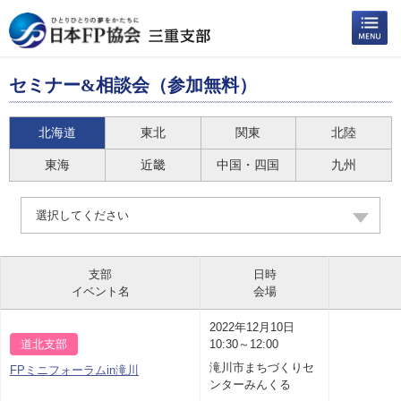
セミナー&相談会（参加無料）
北海道
東北
関東
北陸
東海
近畿
中国・四国
九州
選択してください
支部
日時
イベント名
会場
2022年12月10日
道北支部
10:30～12:00
滝川市まちづくりセ
FPミニフォーラムin滝川
ンターみんくる