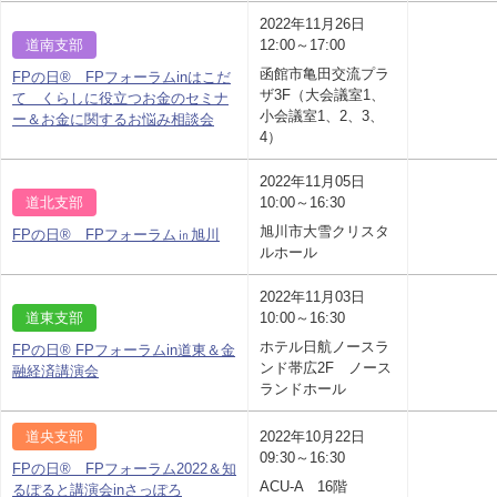
2022年11月26日
道南支部
12:00～17:00
函館市亀田交流プラ
FPの日® FPフォーラムinはこだ
ザ3F（大会議室1、
て くらしに役立つお金のセミナ
小会議室1、2、3、
ー＆お金に関するお悩み相談会
4）
2022年11月05日
道北支部
10:00～16:30
旭川市大雪クリスタ
FPの日® FPフォーラム㏌旭川
ルホール
2022年11月03日
道東支部
10:00～16:30
ホテル日航ノースラ
FPの日® FPフォーラムin道東＆金
ンド帯広2F ノース
融経済講演会
ランドホール
道央支部
2022年10月22日
09:30～16:30
FPの日® FPフォーラム2022＆知
ACU-A 16階
るぽると講演会inさっぽろ