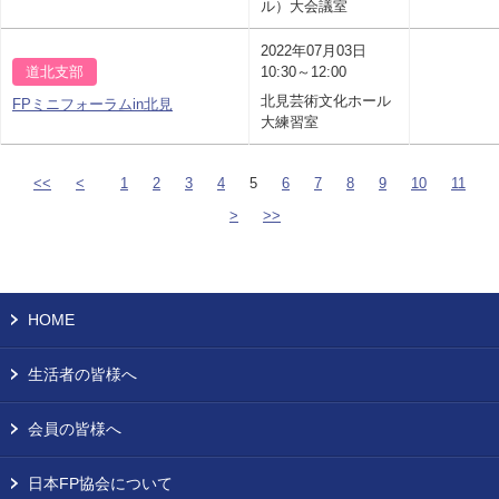
ル）大会議室
2022年07月03日
道北支部
10:30～12:00
北見芸術文化ホール
FPミニフォーラムin北見
大練習室
<<
<
1
2
3
4
5
6
7
8
9
10
11
>
>>
HOME
生活者の皆様へ
会員の皆様へ
日本FP協会について