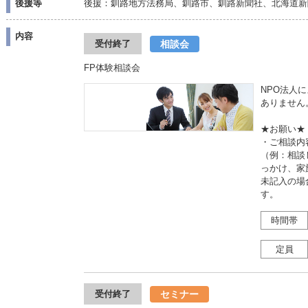
後援等
後援：釧路地方法務局、釧路市、釧路新聞社、北海道新
内容
相談会
受付終了
FP体験相談会
NPO法人
ありません
★お願い★
・ご相談内
（例：相談
っかけ、家
未記入の場
す。
時間帯
定員
セミナー
受付終了