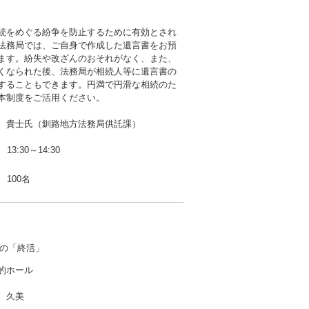
続をめぐる紛争を防止するために有効とされ
法務局では、ご自身で作成した遺言書をお預
ます。紛失や改ざんのおそれがなく、また、
くなられた後、法務局が相続人等に遺言書の
することもできます。円満で円滑な相続のた
本制度をご活用ください。
 貴士氏（釧路地方法務局供託課）
13:30～14:30
100名
の「終活」
的ホール
 久美