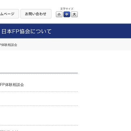
文字サイズ
小
中
大
P体験相談会
FP体験相談会