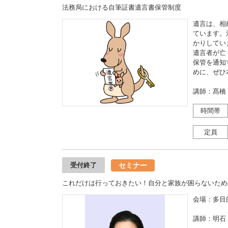
法務局における自筆証書遺言書保管制度
遺言は、相
ています。
かりしてい
遺言者が亡
保管を通知
めに、ぜひ
講師：髙橋
時間帯
定員
セミナー
受付終了
これだけは行っておきたい！自分と家族が困らないため
会場：多目
講師：明石