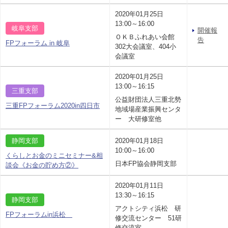
2020年01月25日
13:00～16:00
岐阜支部
開催報
ＯＫＢふれあい会館
告
FPフォーラム in 岐阜
302大会議室、404小
会議室
2020年01月25日
13:00～16:15
三重支部
公益財団法人三重北勢
三重FPフォーラム2020in四日市
地域場産業振興センタ
ー 大研修室他
静岡支部
2020年01月18日
10:00～16:00
くらしとお金のミニセミナー&相
日本FP協会静岡支部
談会《お金の貯め方②》
2020年01月11日
13:30～16:15
静岡支部
アクトシティ浜松 研
FPフォーラムin浜松
修交流センター 51研
修交流室