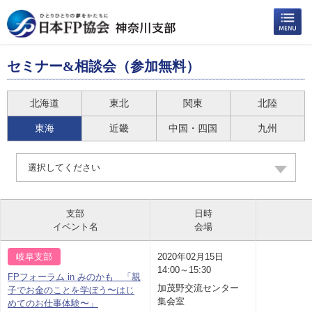
セミナー&相談会（参加無料）
北海道
東北
関東
北陸
東海
近畿
中国・四国
九州
選択してください
支部
日時
イベント名
会場
岐阜支部
2020年02月15日
14:00～15:30
FPフォーラム in みのかも 「親
加茂野交流センター
子でお金のことを学ぼう〜はじ
集会室
めてのお仕事体験〜」