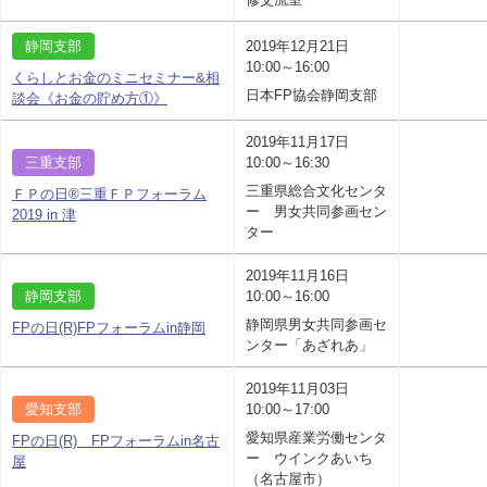
静岡支部
2019年12月21日
10:00～16:00
くらしとお金のミニセミナー&相
日本FP協会静岡支部
談会《お金の貯め方①》
2019年11月17日
三重支部
10:00～16:30
三重県総合文化センタ
ＦＰの日®三重ＦＰフォーラム
ー 男女共同参画セン
2019 in 津
ター
2019年11月16日
静岡支部
10:00～16:00
静岡県男女共同参画セ
FPの日(R)FPフォーラムin静岡
ンター「あざれあ」
2019年11月03日
愛知支部
10:00～17:00
愛知県産業労働センタ
FPの日(R) FPフォーラムin名古
ー ウインクあいち
屋
（名古屋市）