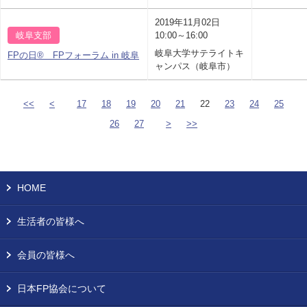
2019年11月02日
岐阜支部
10:00～16:00
岐阜大学サテライトキ
FPの日® FPフォーラム in 岐阜
ャンパス（岐阜市）
<<
<
17
18
19
20
21
22
23
24
25
26
27
>
>>
HOME
生活者の皆様へ
会員の皆様へ
日本FP協会について