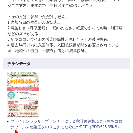
ジでご案内しますので、当日必ずご確認ください。
＊次の方はご参加いただけません。
1.参加当日の体温が37.5℃以上。
2.息苦しさ（呼吸困難）、強いだるさ、軽度であっても咳・咽頭痛
などの症状がある。
3.新型コロナウイルス感染症陽性とされた人との濃厚接触。
4.過去14日以内に入国制限、入国後観察期間を必要とされている
国、地域への渡航、当該在住者との濃厚接触。
チラシデータ
ファイナンシャル・プランナーによる家計再建相談会〜新型コロ
ナウイルス感染症をのりこえるために〜PDF（PDF/623.35KB）