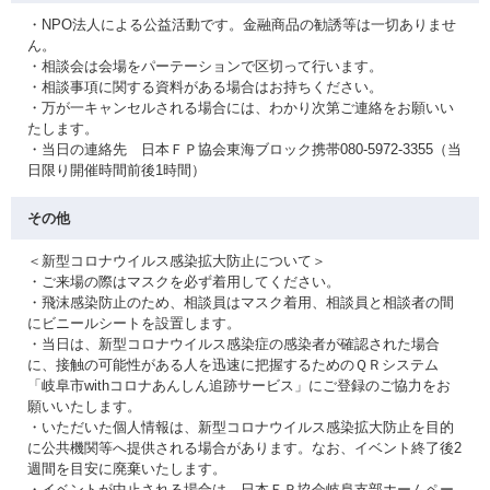
・NPO法人による公益活動です。金融商品の勧誘等は一切ありませ
ん。
・相談会は会場をパーテーションで区切って行います。
・相談事項に関する資料がある場合はお持ちください。
・万が一キャンセルされる場合には、わかり次第ご連絡をお願いい
たします。
・当日の連絡先 日本ＦＰ協会東海ブロック携帯080-5972-3355（当
日限り開催時間前後1時間）
その他
＜新型コロナウイルス感染拡大防止について＞
・ご来場の際はマスクを必ず着用してください。
・飛沫感染防止のため、相談員はマスク着用、相談員と相談者の間
にビニールシートを設置します。
・当日は、新型コロナウイルス感染症の感染者が確認された場合
に、接触の可能性がある人を迅速に把握するためのＱＲシステム
「岐阜市withコロナあんしん追跡サービス」にご登録のご協力をお
願いいたします。
・いただいた個人情報は、新型コロナウイルス感染拡大防止を目的
に公共機関等へ提供される場合があります。なお、イベント終了後2
週間を目安に廃棄いたします。
・イベントが中止される場合は、日本ＦＰ協会岐阜支部ホームペー