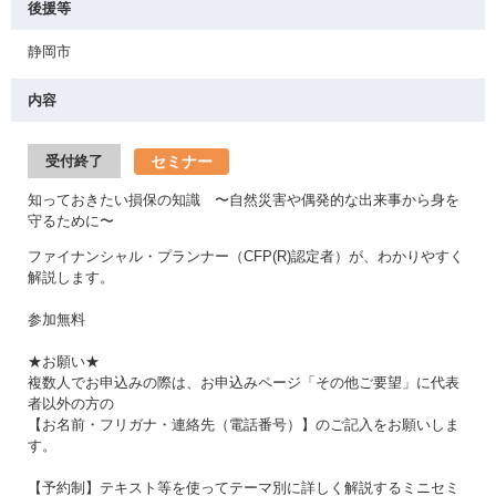
後援等
静岡市
内容
セミナー
受付終了
知っておきたい損保の知識 〜自然災害や偶発的な出来事から身を
守るために〜
ファイナンシャル・プランナー（CFP(R)認定者）が、わかりやすく
解説します。
参加無料
★お願い★
複数人でお申込みの際は、お申込みページ「その他ご要望」に代表
者以外の方の
【お名前・フリガナ・連絡先（電話番号）】のご記入をお願いしま
す。
【予約制】テキスト等を使ってテーマ別に詳しく解説するミニセミ