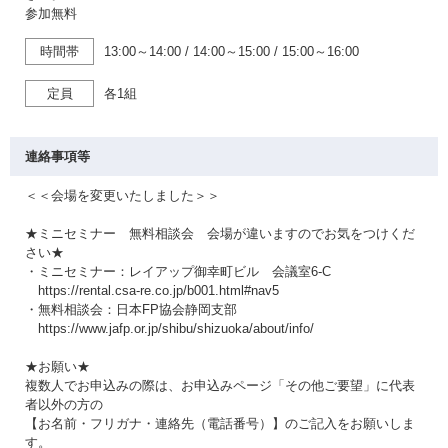
参加無料
時間帯
13:00～14:00
/
14:00～15:00
/
15:00～16:00
定員
各1組
連絡事項等
＜＜会場を変更いたしました＞＞
★ミニセミナー 無料相談会 会場が違いますのでお気をつけくだ
さい★
・ミニセミナー：レイアップ御幸町ビル 会議室6-C
https://rental.csa-re.co.jp/b001.html#nav5
・無料相談会：日本FP協会静岡支部
https://www.jafp.or.jp/shibu/shizuoka/about/info/
★お願い★
複数人でお申込みの際は、お申込みページ「その他ご要望」に代表
者以外の方の
【お名前・フリガナ・連絡先（電話番号）】のご記入をお願いしま
す。