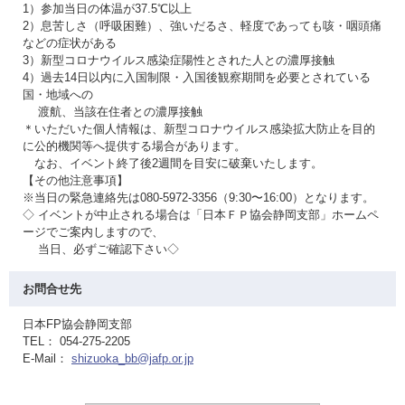
1）参加当日の体温が37.5℃以上
2）息苦しさ（呼吸困難）、強いだるさ、軽度であっても咳・咽頭痛
などの症状がある
3）新型コロナウイルス感染症陽性とされた人との濃厚接触
4）過去14日以内に入国制限・入国後観察期間を必要とされている
国・地域への
渡航、当該在住者との濃厚接触
＊いただいた個人情報は、新型コロナウイルス感染拡大防止を目的
に公的機関等へ提供する場合があります。
なお、イベント終了後2週間を目安に破棄いたします。
【その他注意事項】
※当日の緊急連絡先は080-5972-3356（9:30〜16:00）となります。
◇ イベントが中止される場合は「日本ＦＰ協会静岡支部」ホームペ
ージでご案内しますので、
当日、必ずご確認下さい◇
お問合せ先
日本FP協会静岡支部
TEL： 054-275-2205
E-Mail：
shizuoka_bb@jafp.or.jp