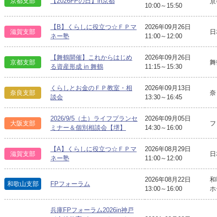
京都支部
【2026FPの日】in京都
京
10:00～15:50
【B】くらしに役立つ☆ＦＰマ
2026年09月26日
滋賀支部
日
ネー塾
11:00～12:00
【舞鶴開催】これからはじめ
2026年09月26日
京都支部
舞
る資産形成 in 舞鶴
11:15～15:30
くらしとお金のＦＰ教室・相
2026年09月13日
奈良支部
奈
談会
13:30～16:45
2026/9/5（土）ライフプランセ
2026年09月05日
大阪支部
フ
ミナー＆個別相談会【堺】
14:30～16:00
【A】くらしに役立つ☆ＦＰマ
2026年08月29日
滋賀支部
日
ネー塾
11:00～12:00
2026年08月22日
和
和歌山支部
FPフォーラム
13:00～16:00
ホ
兵庫FPフォーラム2026in神戸