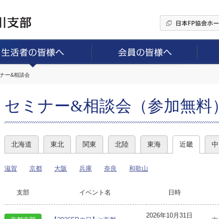
ミナー&相談会
セミナー&相談会（参加無料
北海道
東北
関東
北陸
東海
近畿
中
滋賀
京都
大阪
兵庫
奈良
和歌山
支部
イベント名
日時
2026年10月31日