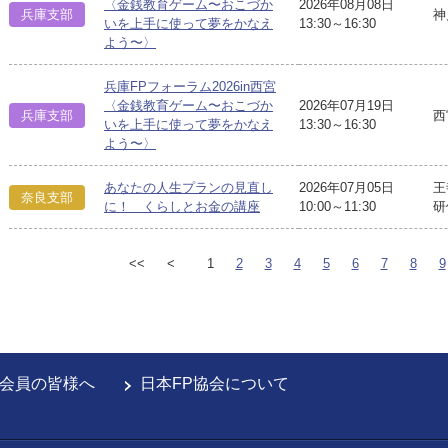
〈金銭教育ゲーム〜おこづか
2026年08月08日
兵庫支部
神
いを上手に使って夢をかなえ
13:30～16:30
よう〜〉
兵庫FPフォーラム2026in西宮
〈金銭教育ゲーム〜おこづか
2026年07月19日
兵庫支部
西
いを上手に使って夢をかなえ
13:30～16:30
よう〜〉
あなたの人生プランの見直し
2026年07月05日
王
奈良支部
に！ くらしとお金の講座
10:00～11:30
研
<<
<
1
2
3
4
5
6
7
8
9
会員の皆様へ
日本FP協会について