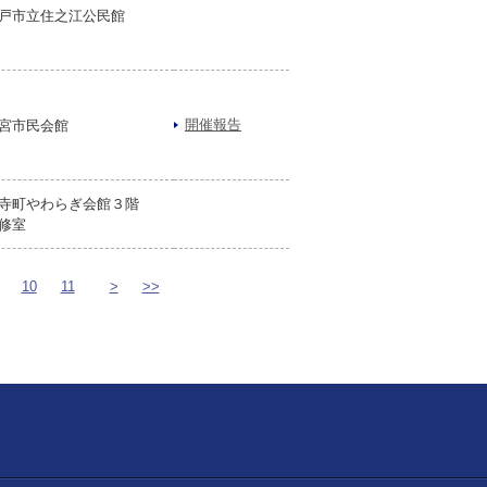
戸市立住之江公民館
開催報告
宮市民会館
寺町やわらぎ会館３階
修室
10
11
>
>>