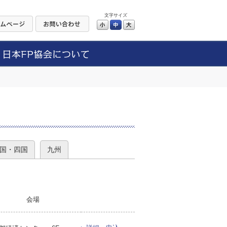
文字サイズ
小
中
大
）
国・四国
九州
会場