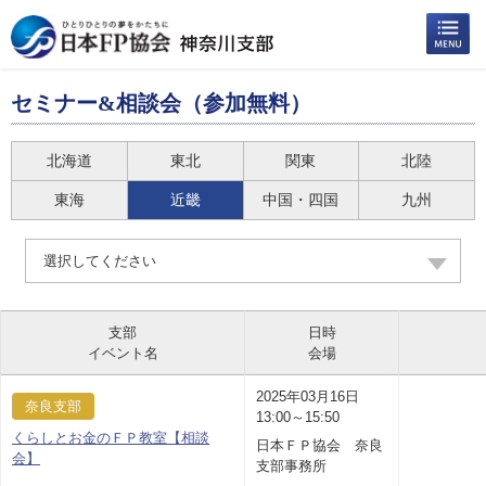
セミナー&相談会（参加無料）
北海道
東北
関東
北陸
東海
近畿
中国・四国
九州
選択してください
支部
日時
イベント名
会場
2025年03月16日
奈良支部
13:00～15:50
くらしとお金のＦＰ教室【相談
日本ＦＰ協会 奈良
会】
支部事務所