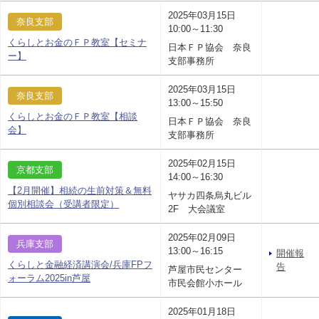
2025年03月15日
奈良支部
10:00～11:30
くらしとお金のＦＰ教室【セミナ
日本ＦＰ協会 奈良
ー】
支部事務所
2025年03月15日
奈良支部
13:00～15:50
くらしとお金のＦＰ教室【相談
日本ＦＰ協会 奈良
会】
支部事務所
2025年02月15日
京都支部
14:00～16:30
【2月開催】相続の生前対策＆無料
ヤサカ四条烏丸ビル
個別相談会（受講者限定）
2F 大会議室
2025年02月09日
兵庫支部
13:00～16:15
開催報
くらしと金融経済講演会/兵庫FPフ
告
芦屋市民センター
ォーラム2025in芦屋
市民会館小ホール
2025年01月18日