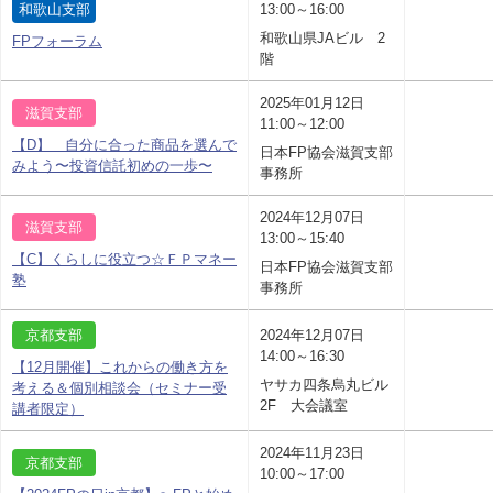
和歌山支部
13:00～16:00
和歌山県JAビル 2
FPフォーラム
階
2025年01月12日
滋賀支部
11:00～12:00
【D】 自分に合った商品を選んで
日本FP協会滋賀支部
みよう〜投資信託初めの一歩〜
事務所
2024年12月07日
滋賀支部
13:00～15:40
【C】くらしに役立つ☆ＦＰマネー
日本FP協会滋賀支部
塾
事務所
京都支部
2024年12月07日
14:00～16:30
【12月開催】これからの働き方を
ヤサカ四条烏丸ビル
考える＆個別相談会（セミナー受
2F 大会議室
講者限定）
2024年11月23日
京都支部
10:00～17:00