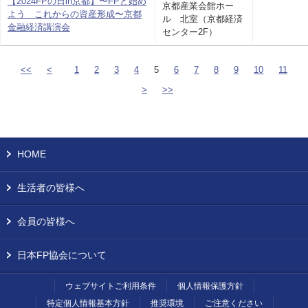
【2024FPの日in京都】〜FPと始め
京都産業会館ホー
よう これからの資産形成〜京都
ル 北室（京都経済
金融経済講演会
センター2F）
<<
<
1
2
3
4
5
6
7
8
9
10
11
>
>>
HOME
生活者の皆様へ
会員の皆様へ
日本FP協会について
ウェブサイトご利用条件
個人情報保護方針
特定個人情報基本方針
推奨環境
ご注意ください