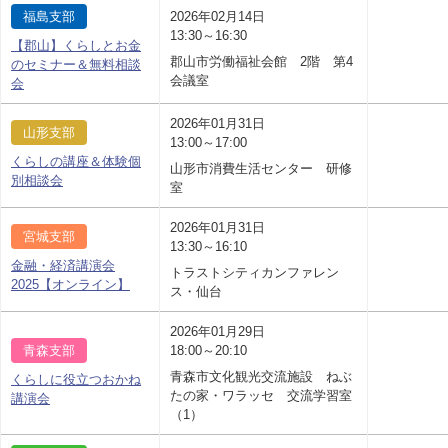
福島支部
2026年02月14日
13:30～16:30
【郡山】くらしとお金
郡山市労働福祉会館 2階 第4
のセミナー＆無料相談
会議室
会
2026年01月31日
山形支部
13:00～17:00
くらしの講座＆体験個
山形市消費生活センター 研修
別相談会
室
2026年01月31日
宮城支部
13:30～16:10
金融・経済講演会
トラストシティカンファレン
2025【オンライン】
ス・仙台
2026年01月29日
青森支部
18:00～20:10
青森市文化観光交流施設 ねぶ
くらしに役立つおかね
たの家・ワラッセ 交流学習室
講演会
（1）