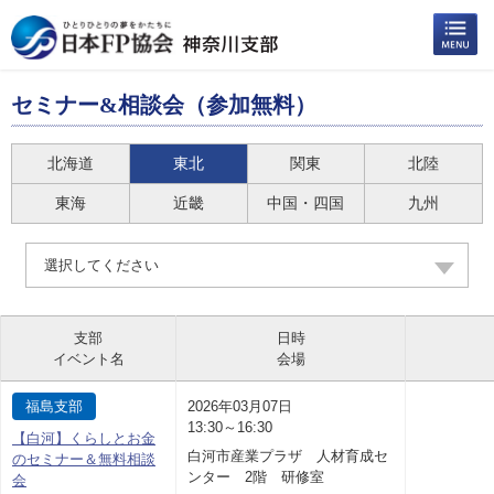
セミナー&相談会（参加無料）
北海道
東北
関東
北陸
東海
近畿
中国・四国
九州
選択してください
支部
日時
イベント名
会場
福島支部
2026年03月07日
13:30～16:30
【白河】くらしとお金
白河市産業プラザ 人材育成セ
のセミナー＆無料相談
ンター 2階 研修室
会