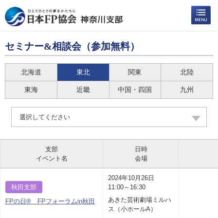
セミナー&相談会（参加無料）
北海道
東北
関東
北陸
東海
近畿
中国・四国
九州
選択してください
支部
日時
イベント名
会場
2024年10月26日
秋田支部
11:00～16:30
あきた芸術劇場ミルハ
FPの日® FPフォーラムin秋田
ス（小ホールA）