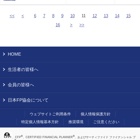
<<
<
6
7
8
9
10
11
12
13
14
15
16
>
>>
HOME
生活者の皆様へ
会員の皆様へ
日本FP協会について
ウェブサイトご利用条件
個人情報保護方針
特定個人情報基本方針
推奨環境
ご注意ください
®
®
、CFP
、CERTIFIED FINANCIAL PLANNER
、およびサーティファイド ファイナンシャル プ