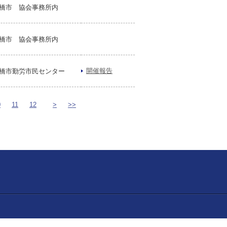
橋市 協会事務所内
橋市 協会事務所内
開催報告
橋市勤労市民センター
0
11
12
>
>>