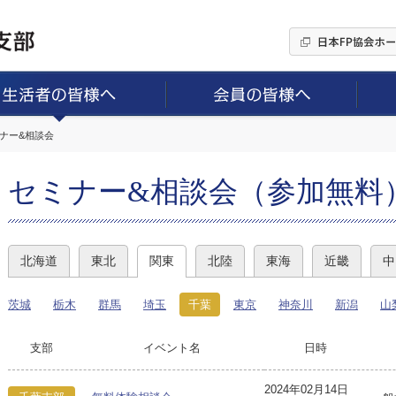
ミナー&相談会
セミナー&相談会（参加無料
北海道
東北
関東
北陸
東海
近畿
中
茨城
栃木
群馬
埼玉
千葉
東京
神奈川
新潟
山
支部
イベント名
日時
2024年02月14日