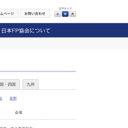
文字サイズ
小
中
大
）
国・四国
九州
梨
長野
会場