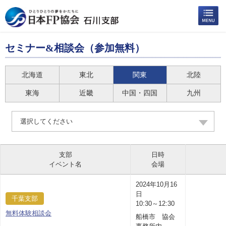
セミナー&相談会（参加無料）
北海道
東北
関東
北陸
東海
近畿
中国・四国
九州
選択してください
支部
日時
イベント名
会場
2024年10月16
日
千葉支部
10:30～12:30
無料体験相談会
船橋市 協会