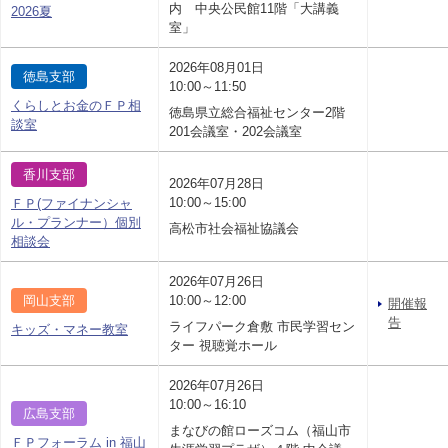
内 中央公民館11階「大講義
2026夏
室」
2026年08月01日
徳島支部
10:00～11:50
くらしとお金のＦＰ相
徳島県立総合福祉センター2階
談室
201会議室・202会議室
香川支部
2026年07月28日
10:00～15:00
ＦＰ(ファイナンシャ
ル・プランナー）個別
高松市社会福祉協議会
相談会
2026年07月26日
岡山支部
10:00～12:00
開催報
告
ライフパーク倉敷 市民学習セン
キッズ・マネー教室
ター 視聴覚ホール
2026年07月26日
10:00～16:10
広島支部
まなびの館ローズコム（福山市
ＦＰフォーラム in 福山