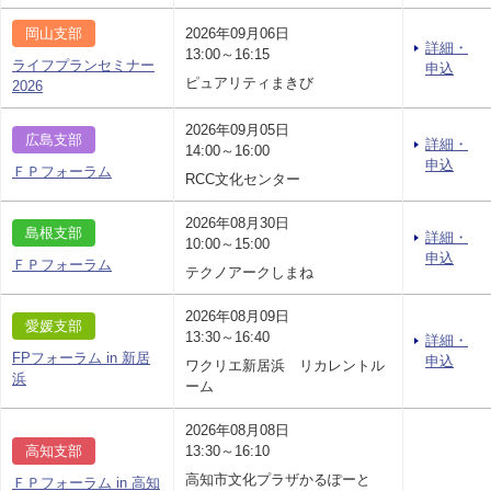
岡山支部
2026年09月06日
詳細・
13:00～16:15
ライフプランセミナー
申込
ピュアリティまきび
2026
2026年09月05日
広島支部
詳細・
14:00～16:00
申込
ＦＰフォーラム
RCC文化センター
2026年08月30日
島根支部
詳細・
10:00～15:00
申込
ＦＰフォーラム
テクノアークしまね
2026年08月09日
愛媛支部
13:30～16:40
詳細・
FPフォーラム in 新居
申込
ワクリエ新居浜 リカレントル
浜
ーム
2026年08月08日
高知支部
13:30～16:10
高知市文化プラザかるぽーと
ＦＰフォーラム in 高知