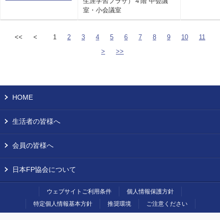
生涯学習プラザ）４階 中会議
室・小会議室
<<
<
1
2
3
4
5
6
7
8
9
10
11
>
>>
HOME
生活者の皆様へ
会員の皆様へ
日本FP協会について
ウェブサイトご利用条件
個人情報保護方針
特定個人情報基本方針
推奨環境
ご注意ください