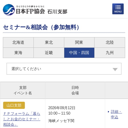
セミナー&相談会（参加無料）
北海道
東北
関東
北陸
東海
近畿
中国・四国
九州
選択してください
支部
日時
イベント名
会場
山口支部
2026年09月12日
詳細・
10:00～11:50
ＦＰフォーラム「暮ら
申込
しとお金のセミナー・
海峡メッセ下関
相談会」