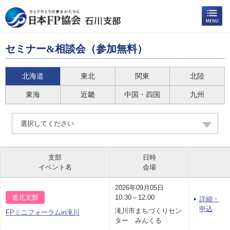
セミナー&相談会（参加無料）
北海道
東北
関東
北陸
東海
近畿
中国・四国
九州
選択してください
支部
日時
イベント名
会場
2026年09月05日
道北支部
10:30～12:00
詳細・
申込
滝川市まちづくりセン
FPミニフォーラムin滝川
ター みんくる