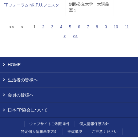
釧路公立大学 大講義
FPフォーラムinK.P.U.フェスタ
室１
<<
<
1
2
3
4
5
6
7
8
9
10
11
>
>>
HOME
生活者の皆様へ
会員の皆様へ
日本FP協会について
ウェブサイトご利用条件
個人情報保護方針
特定個人情報基本方針
推奨環境
ご注意ください