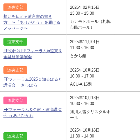
道央支部
2026年02月15日
13:30～15:30
想いを伝える遺言書の書き
カナモトホール（札幌
方 〜「ありがとう」を届ける
市民ホール）
メッセージ〜
道東支部
2025年11月01日
11:30～16:30
FPの日® FPフォーラムin道東＆
とかち館
金融経済講演会
道央支部
2025年10月25日
10:00～17:00
FPフォーラム2025＆知るぽると
ACU-A 16階
講演会 ㏌さっぽろ
2025年10月18日
道北支部
10:30～16:00
FPフォーラム＆金融・経済講演
旭川大雪クリスタルホ
会 in あさひかわ
ール
2025年10月18日
道東支部
11:30～14:30