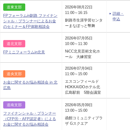
道東支部
2026年08月22日
11:00～16:15
詳細・
FPフォーラムin釧路 ファイナン
申込
釧路市生涯学習センタ
シャル・プランナーによるお金
ーまなぼっと幣舞
のセミナー＆FP体験相談会
2026年07月05日
道北支部
10:00～11:30
NiCC北見芸術文化ホ
FPミニフォーラムin北見
ール 大練習室
2026年07月04日
道央支部
11:00～15:00
エスコンフィールド
お金に関するお悩み相談会 in 北
HOKKAIDOホテル北
広島
広島駅前 5階会議室
道南支部
2026年05月09日
13:00～15:00
ファイナンシャル・プランナー
函館コミュニティプラ
（CFPⓇ・AFP認定者）による
ザ Gスクエア
お金に関するお悩み相談会