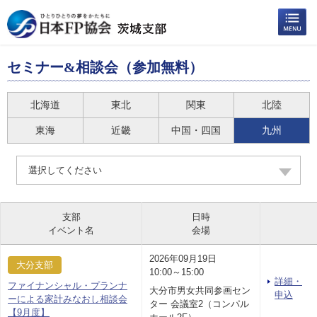
セミナー&相談会（参加無料）
北海道
東北
関東
北陸
東海
近畿
中国・四国
九州
選択してください
支部
日時
イベント名
会場
2026年09月19日
大分支部
10:00～15:00
詳細・
ファイナンシャル・プランナ
大分市男女共同参画セン
申込
ーによる家計みなおし相談会
ター 会議室2（コンパル
【9月度】