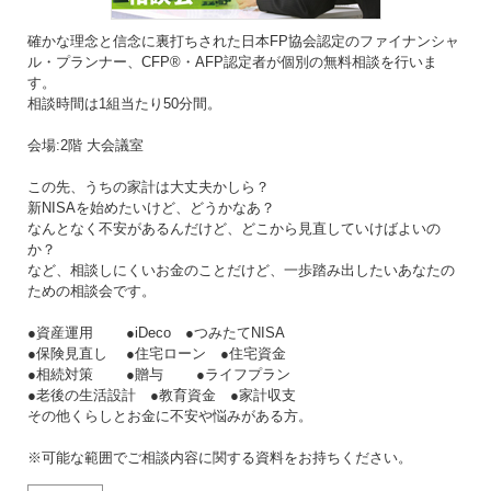
確かな理念と信念に裏打ちされた日本FP協会認定のファイナンシャ
ル・プランナー、CFP®・AFP認定者が個別の無料相談を行いま
す。
相談時間は1組当たり50分間。
会場:2階 大会議室
この先、うちの家計は大丈夫かしら？
新NISAを始めたいけど、どうかなあ？
なんとなく不安があるんだけど、どこから見直していけばよいの
か？
など、相談しにくいお金のことだけど、一歩踏み出したいあなたの
ための相談会です。
●資産運用 ●iDeco ●つみたてNISA
●保険見直し ●住宅ローン ●住宅資金
●相続対策 ●贈与 ●ライフプラン
●老後の生活設計 ●教育資金 ●家計収支
その他くらしとお金に不安や悩みがある方。
※可能な範囲でご相談内容に関する資料をお持ちください。