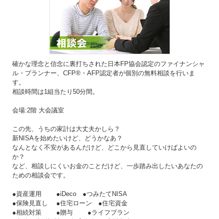
確かな理念と信念に裏打ちされた日本FP協会認定のファイナンシャ
ル・プランナー、CFP®・AFP認定者が個別の無料相談を行いま
す。
相談時間は1組当たり50分間。
会場:2階 大会議室
この先、うちの家計は大丈夫かしら？
新NISAを始めたいけど、どうかなあ？
なんとなく不安があるんだけど、どこから見直していけばよいの
か？
など、相談しにくいお金のことだけど、一歩踏み出したいあなたの
ための相談会です。
●資産運用 ●iDeco ●つみたてNISA
●保険見直し ●住宅ローン ●住宅資金
●相続対策 ●贈与 ●ライフプラン