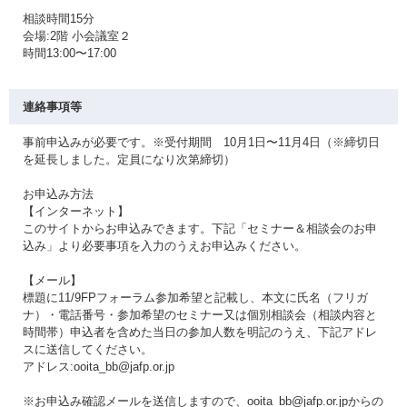
相談時間15分
会場:2階 小会議室２
時間13:00〜17:00
連絡事項等
事前申込みが必要です。※受付期間 10月1日〜11月4日（※締切日
を延長しました。定員になり次第締切）
お申込み方法
【インターネット】
このサイトからお申込みできます。下記「セミナー＆相談会のお申
込み」より必要事項を入力のうえお申込みください。
【メール】
標題に11/9FPフォーラム参加希望と記載し、本文に氏名（フリガ
ナ）・電話番号・参加希望のセミナー又は個別相談会（相談内容と
時間帯）申込者を含めた当日の参加人数を明記のうえ、下記アドレ
スに送信してください。
アドレス:ooita_bb@jafp.or.jp
※お申込み確認メールを送信しますので、ooita_bb@jafp.or.jpからの