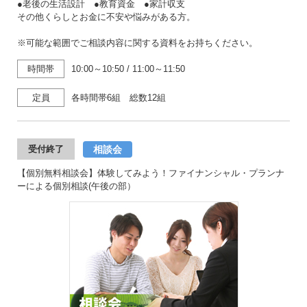
●老後の生活設計 ●教育資金 ●家計収支
その他くらしとお金に不安や悩みがある方。
※可能な範囲でご相談内容に関する資料をお持ちください。
時間帯
10:00～10:50
/
11:00～11:50
定員
各時間帯6組 総数12組
相談会
受付終了
【個別無料相談会】体験してみよう！ファイナンシャル・プランナ
ーによる個別相談(午後の部）