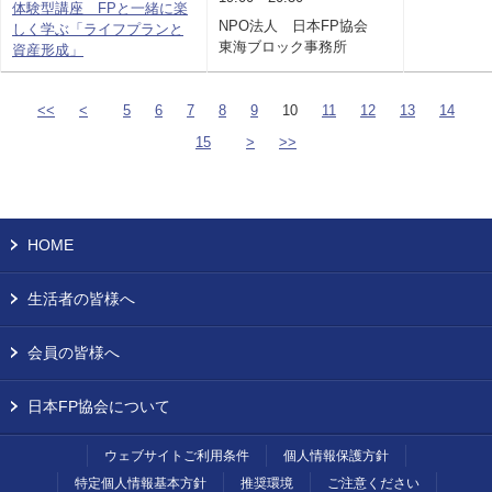
体験型講座 FPと一緒に楽
NPO法人 日本FP協会
しく学ぶ「ライフプランと
東海ブロック事務所
資産形成」
<<
<
5
6
7
8
9
10
11
12
13
14
15
>
>>
HOME
生活者の皆様へ
会員の皆様へ
日本FP協会について
ウェブサイトご利用条件
個人情報保護方針
特定個人情報基本方針
推奨環境
ご注意ください