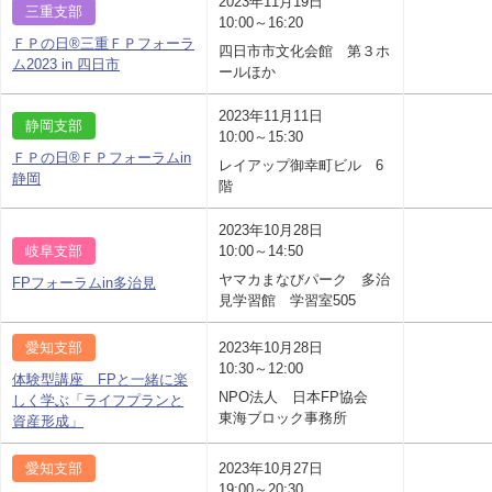
2023年11月19日
三重支部
10:00～16:20
ＦＰの日®三重ＦＰフォーラ
四日市市文化会館 第３ホ
ム2023 in 四日市
ールほか
2023年11月11日
静岡支部
10:00～15:30
ＦＰの日®ＦＰフォーラムin
レイアップ御幸町ビル 6
静岡
階
2023年10月28日
岐阜支部
10:00～14:50
ヤマカまなびパーク 多治
FPフォーラムin多治見
見学習館 学習室505
愛知支部
2023年10月28日
10:30～12:00
体験型講座 FPと一緒に楽
NPO法人 日本FP協会
しく学ぶ「ライフプランと
東海ブロック事務所
資産形成」
愛知支部
2023年10月27日
19:00～20:30