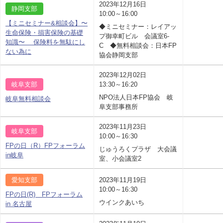
2023年12月16日
静岡支部
10:00～16:00
【ミニセミナー&相談会】〜
◆ミニセミナー：レイアッ
生命保険・損害保険の基礎
プ御幸町ビル 会議室6-
知識〜 保険料を無駄にし
C ◆無料相談会：日本FP
ない為に
協会静岡支部
2023年12月02日
岐阜支部
13:30～16:20
NPO法人日本FP協会 岐
岐阜無料相談会
阜支部事務所
2023年11月23日
岐阜支部
10:00～16:30
FPの日（R）FPフォーラム
じゅうろくプラザ 大会議
in岐阜
室、小会議室2
愛知支部
2023年11月19日
10:00～16:30
FPの日(R) FPフォーラム
ウインクあいち
in 名古屋