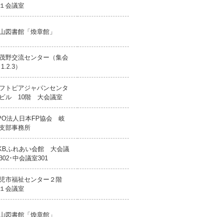
１会議室
山図書館「煥章館」
茂野交流センター（集会
1.2.3）
フトピアジャパンセンタ
ビル 10階 大会議室
PO法人日本FP協会 岐
支部事務所
KBふれあい会館 大会議
302･中会議室301
児市福祉センター２階
１会議室
山図書館「煥章館」