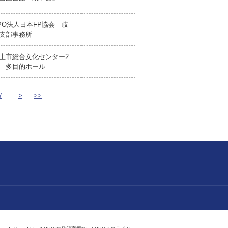
PO法人日本FP協会 岐
支部事務所
上市総合文化センター2
 多目的ホール
7
>
>>