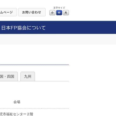
文字サイズ
小
中
大
）
国・四国
九州
会場
児市福祉センター２階