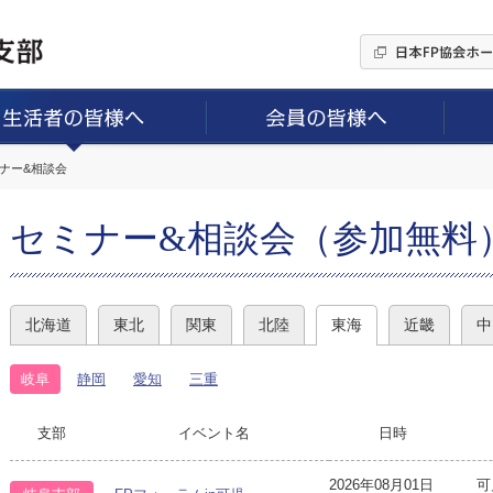
ミナー&相談会
セミナー&相談会（参加無料
北海道
東北
関東
北陸
東海
近畿
中
岐阜
静岡
愛知
三重
支部
イベント名
日時
2026年08月01日
可