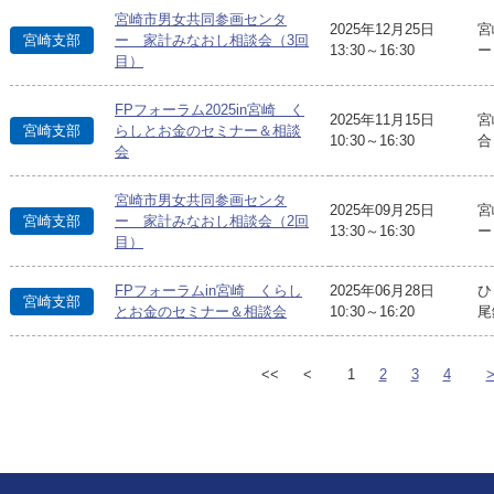
宮崎市男女共同参画センタ
2025年12月25日
宮
宮崎支部
ー 家計みなおし相談会（3回
13:30～16:30
ー
目）
FPフォーラム2025in宮崎 く
2025年11月15日
宮
宮崎支部
らしとお金のセミナー＆相談
10:30～16:30
合
会
宮崎市男女共同参画センタ
2025年09月25日
宮
宮崎支部
ー 家計みなおし相談会（2回
13:30～16:30
ー
目）
FPフォーラムin宮崎 くらし
2025年06月28日
ひ
宮崎支部
とお金のセミナー＆相談会
10:30～16:20
尾
<<
<
1
2
3
4