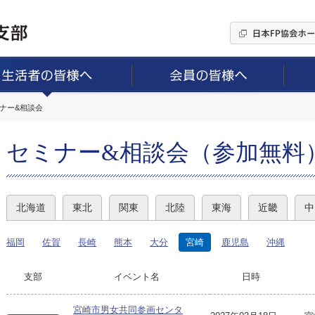
ミナー&相談会
セミナー&相談会（参加無料
北海道
東北
関東
北陸
東海
近畿
中
福岡
佐賀
長崎
熊本
大分
宮崎
鹿児島
沖縄
支部
イベント名
日時
宮崎市男女共同参画センタ