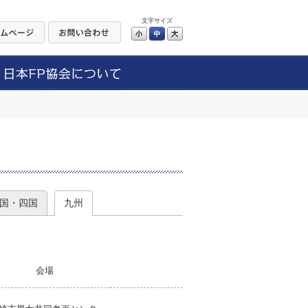
文字サイズ
小
中
大
）
国・四国
九州
会場