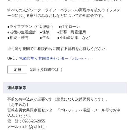
すべての人がワーク・ライフ・バランスの実現や今後のライフステ
ージにおける家計のみなおしなどについての相談会です。
●ライフプラン（生活設計） ●住宅ローン
●老後の生活設計 ●保険 ●貯蓄・資産運用
●相続・贈与 ●年金 ●不動産活用 など
※可能な範囲でご相談内容に関する資料をお持ちください。
URL：
宮崎市男女共同参画センター「パレット」
定員
3組（各時間帯1組）
連絡事項等
事前のお申込みが必要です（定員になり次第締切ります）。
【お申込み】
宮崎市男女共同参画センター「パレット」へ電話・メール等でお申
込みください。
電 話：0985-25-2055
メール：info@pal-let.jp