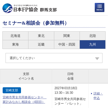
セミナー&相談会（参加無料）
北海道
東北
関東
北陸
東海
近畿
中国・四国
九州
選択してください
支部
日時
イベント名
会場
2027年03月18日
宮崎支部
13:30～16:30
詳細・
宮崎市男女共同参画センター
申込
宮崎市男女共同参画セ
家計みなおし相談会（4回目）
ンター「パレット」