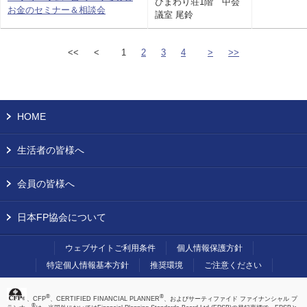
ひまわり荘1階 中会
お金のセミナー＆相談会
議室 尾鈴
<<
<
1
2
3
4
>
>>
HOME
生活者の皆様へ
会員の皆様へ
日本FP協会について
ウェブサイトご利用条件
個人情報保護方針
特定個人情報基本方針
推奨環境
ご注意ください
®
®
、CFP
、CERTIFIED FINANCIAL PLANNER
、およびサーティファイド ファイナンシャル プ
®