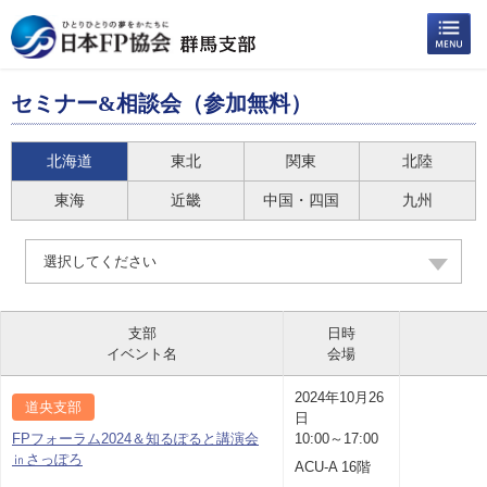
セミナー&相談会（参加無料）
北海道
東北
関東
北陸
東海
近畿
中国・四国
九州
選択してください
支部
日時
イベント名
会場
2024年10月26
道央支部
日
FPフォーラム2024＆知るぽると講演会
10:00～17:00
㏌さっぽろ
ACU-A 16階