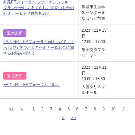
釧路FPフォーラム ファイナンシャル・
釧路市生涯学
プランナーによるくらしに役立つお金の
習センターま
セミナー＆ＦＰ体験相談会
なぼっと幣舞
2023年11月25
道南支部
日
FPの日® FPフォーラムinはこだて く
12:00～17:00
らしに役立つお金のセミナー＆お金に関
亀田交流プラ
するお悩み相談会
ザ ３F
2023年11月11
日
道北支部
10:00～16:30
FPの日® FPフォーラム㏌旭川
大雪クリスタ
ルホール
<<
<
1
2
3
4
5
6
7
8
9
10
11
>
>>