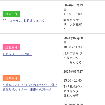
2024年10月19
日
道東支部
11:00～15:00
釧路公立大
FPフォーラムinK.P.U.フェスタ
学 大講義室
１
2024年09月08
日
道北支部
10:00～11:30
滝川市まちづ
ＦＰフォーラムin滝川
くりセンタ
ー みんくる
2024年07月27
日
道央支部
13:00～16:40
〜社会人として知っておきたい〜 賢い
TKP札幌ビジ
資産形成セミナー 未来への第一歩
ネスセンター
赤れんが前
2024年07月20