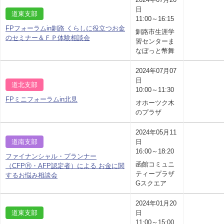
日
道東支部
11:00～16:15
FPフォーラムin釧路 くらしに役立つお金
釧路市生涯学
のセミナー＆ＦＰ体験相談会
習センターま
なぼっと幣舞
2024年07月07
日
道北支部
10:00～11:30
FPミニフォーラムin北見
オホーツク木
のプラザ
2024年05月11
道南支部
日
16:00～18:20
ファイナンシャル・プランナー
函館コミュニ
（CFPⓇ・AFP認定者）による お金に関
ティープラザ
するお悩み相談会
Gスクエア
2024年01月20
道東支部
日
11:00～15:00