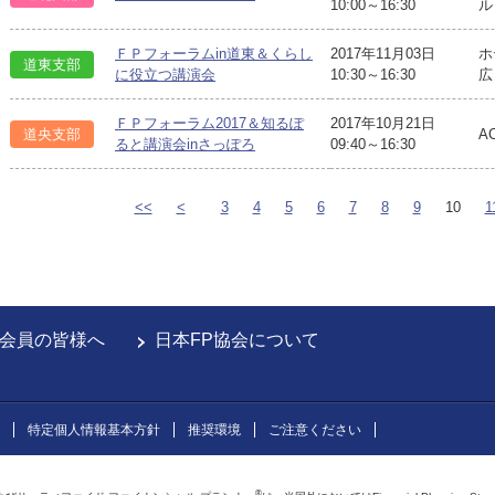
10:00～16:30
ル
ＦＰフォーラムin道東＆くらし
2017年11月03日
ホ
道東支部
に役立つ講演会
10:30～16:30
広
ＦＰフォーラム2017＆知るぽ
2017年10月21日
道央支部
A
ると講演会inさっぽろ
09:40～16:30
<<
<
3
4
5
6
7
8
9
10
1
会員の皆様へ
日本FP協会について
特定個人情報基本方針
推奨環境
ご注意ください
®