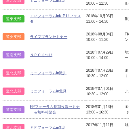
道北支部
ミニフォーラムin旭川
10:00～11:30
ル
ＦＰフォーラムinK.P.U.フェス
2018年10月06日
道東支部
釧
タ
11:00～14:30
2018年08月04日
T
道央支部
ライフプランセミナー
10:00～11:30
ン
2018年07月29日
地
道南支部
ＮＰＯまつり
10:00～14:00
2018年07月28日
ま
道北支部
ミニフォーラムin滝川
10:30～12:00
く
2018年07月01日
道北支部
ミニフォーラムin北見
北
10:30～12:00
FPフォーラム長期投資セミナ
2018年01月13日
函
道南支部
ー＆無料相談会
13:00～16:30
（
2017年11月11日
旭
道北支部
ＦＰフォーラムin旭川