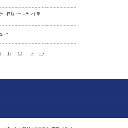
テル日航ノースランド帯
CU−Y
1
12
13
>
>>