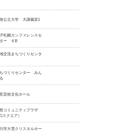
路公立大学 大講義室1
KP札幌カンファレンスセ
ター ６B
域交流まちづくりセンタ
ー
ちづくりセンター みん
る
見芸術文化ホール
館コミュニティプラザ
Gスクエア）
川市大雪クリスタルホー