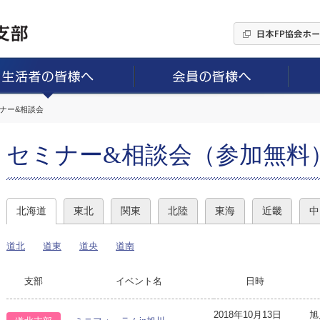
ミナー&相談会
セミナー&相談会（参加無料
北海道
東北
関東
北陸
東海
近畿
中
道北
道東
道央
道南
支部
イベント名
日時
2018年10月13日
旭