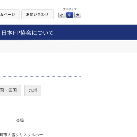
文字サイズ
小
中
大
）
国・四国
九州
会場
川市大雪クリスタルホー