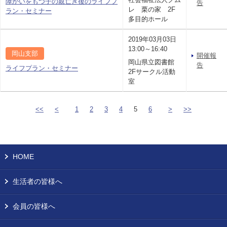
障がいをもつ子の親亡き後のライフプ
告
レ 栗の家 2F
ラン・セミナー
多目的ホール
2019年03月03日
13:00～16:40
岡山支部
開催報
岡山県立図書館
告
ライフプラン・セミナー
2Fサークル活動
室
<<
<
1
2
3
4
5
6
>
>>
HOME
生活者の皆様へ
会員の皆様へ