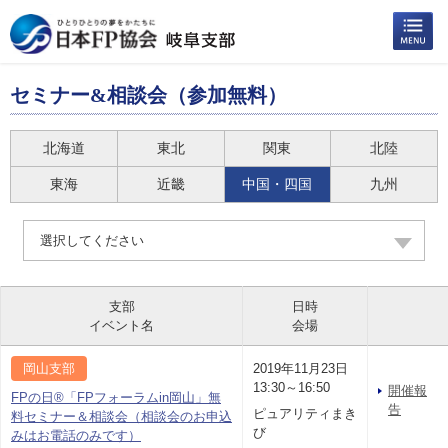
セミナー&相談会（参加無料）
北海道
東北
関東
北陸
東海
近畿
中国・四国
九州
選択してください
支部
日時
イベント名
会場
岡山支部
2019年11月23日
13:30～16:50
開催報
FPの日®「FPフォーラムin岡山」無
告
ピュアリティまき
料セミナー＆相談会（相談会のお申込
び
みはお電話のみです）