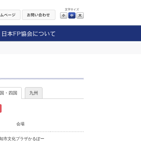
文字サイズ
小
中
大
）
国・四国
九州
会場
知市文化プラザかるぽー