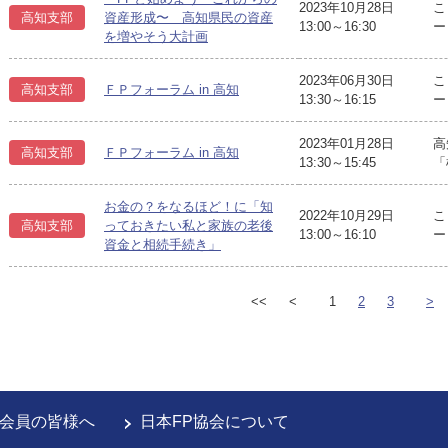
2023年10月28日
こ
高知支部
資産形成〜 高知県民の資産
13:00～16:30
ー
を増やそう大計画
2023年06月30日
こ
高知支部
ＦＰフォーラム in 高知
13:30～16:15
ー
2023年01月28日
高
高知支部
ＦＰフォーラム in 高知
13:30～15:45
「
お金の？をなるほど！に「知
2022年10月29日
こ
高知支部
っておきたい私と家族の老後
13:00～16:10
ー
資金と相続手続き」
<<
<
1
2
3
>
会員の皆様へ
日本FP協会について