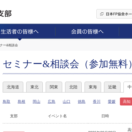
ミナー&相談会
セミナー&相談会（参加無料
北海道
東北
関東
北陸
東海
近畿
中
鳥取
島根
岡山
広島
山口
徳島
香川
愛媛
高知
支部
イベント名
日時
高