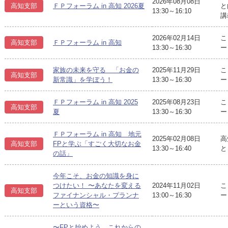
2026年08月08日
高知支部
ＦＰフォーラム in 高知 2026夏
と
13:30～16:10
講
2026年02月14日
こ
高知支部
ＦＰフォーラム in 高知
13:30～16:30
ー
家族の未来を守る 「お金の
2025年11月29日
こ
高知支部
新常識」を学ぼう！
13:30～16:30
ー
ＦＰフォーラム in 高知 2025
2025年08月23日
こ
高知支部
夏
13:30～16:30
ー
ＦＰフォーラム in 高知 地元
2025年02月08日
高
高知支部
FPと学ぶ「すごく大切なお金
13:30～16:40
と
の話」
今年こそ、お金の知識を身に
つけたい！ 〜あなたを変える
2024年11月02日
こ
高知支部
ファイナンシャル・プランナ
13:00～16:30
ー
ーという資格〜
〜FPと始めよう これからの