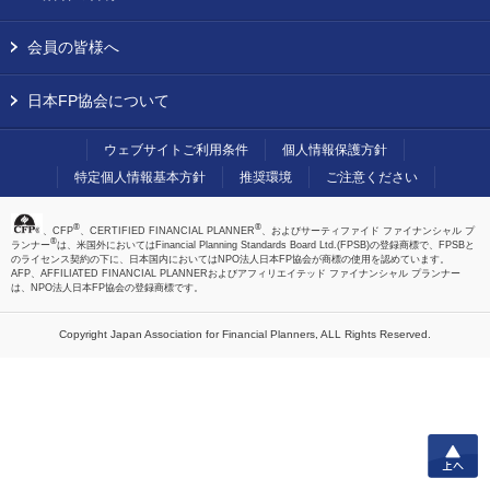
会員の皆様へ
日本FP協会について
ウェブサイトご利用条件
個人情報保護方針
特定個人情報基本方針
推奨環境
ご注意ください
®
®
、CFP
、CERTIFIED FINANCIAL PLANNER
、およびサーティファイド ファイナンシャル プ
®
ランナー
は、米国外においてはFinancial Planning Standards Board Ltd.(FPSB)の登録商標で、FPSBと
のライセンス契約の下に、日本国内においてはNPO法人日本FP協会が商標の使用を認めています。
AFP、AFFILIATED FINANCIAL PLANNERおよびアフィリエイテッド ファイナンシャル プランナー
は、NPO法人日本FP協会の登録商標です。
Copyright Japan Association for Financial Planners,
ALL Rights Reserved.
上へ