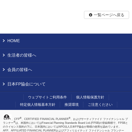
一覧ページへ戻る
HOME
生活者の皆様へ
会員の皆様へ
日本FP協会について
ウェブサイトご利用条件
個人情報保護方針
特定個人情報基本方針
推奨環境
ご注意ください
®
®
、CFP
、CERTIFIED FINANCIAL PLANNER
、およびサーティファイド ファイナンシャル プ
®
ランナー
は、米国外においてはFinancial Planning Standards Board Ltd.(FPSB)の登録商標で、FPSBと
のライセンス契約の下に、日本国内においてはNPO法人日本FP協会が商標の使用を認めています。
AFP、AFFILIATED FINANCIAL PLANNERおよびアフィリエイテッド ファイナンシャル プランナー